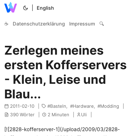
|
English
☕
Datenschutzerklärung
Impressum
🔍
Zerlegen meines
ersten Kofferservers
- Klein, Leise und
Blau...
2011-02-10
Basteln
Hardware
Modding
390 Wörter
2 Minuten
Uli
[![2828-kofferserver-1](/upload/2009/03/2828-