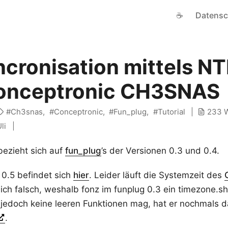
☕
Datensc
ncronisation mittels NT
onceptronic CH3SNAS
Ch3snas
Conceptronic
Fun_plug
Tutorial
233 W
li
bezieht sich auf
fun_plug
’s der Versionen 0.3 und 0.4.
 0.5 befindet sich
hier
. Leider läuft die Systemzeit des
lich falsch, weshalb fonz im funplug 0.3 ein timezone.sh
jedoch keine leeren Funktionen mag, hat er nochmals d
.