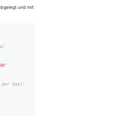
bgelegt und mit
ml
00"
 per day):