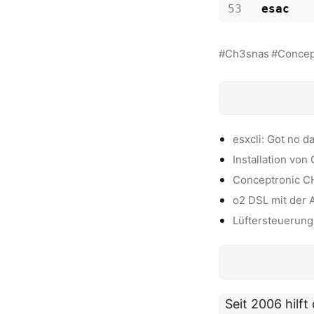
esac
Ch3snas
Concep
esxcli: Got no d
Installation von
Conceptronic 
o2 DSL mit der 
Lüftersteuerun
Seit 2006 hilf