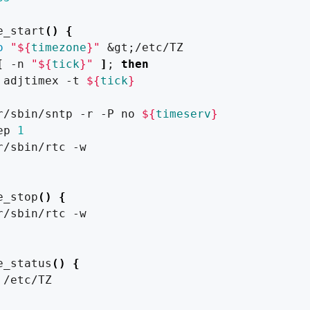
e_start
()
{
o
"
${
timezone
}
"
&
gt
;
[
 -n 
"
${
tick
}
"
]
;
then
 adjtimex -t 
${
tick
}
r/sbin/sntp -r -P no 
${
timeserv
}
ep 
1
e_stop
()
{
e_status
()
{