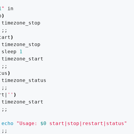
1
"
p
)
;;
tart
)
 sleep 
1
;;
tus
)
;;
rt
|
''
)
;;
echo
"Usage: 
$0
 start|stop|restart|status"
;;