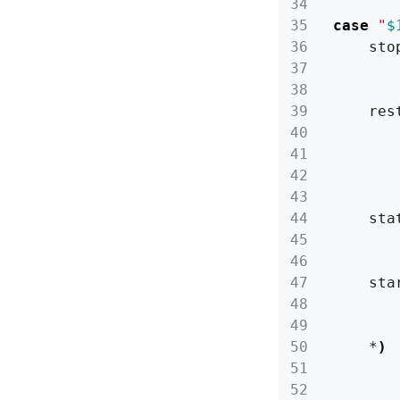
case
"
$
    sto
    res
       
    sta
    sta
    *
)