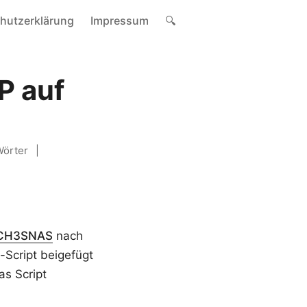
hutzerklärung
Impressum
🔍
P auf
örter
CH3SNAS
nach
-Script beigefügt
as Script