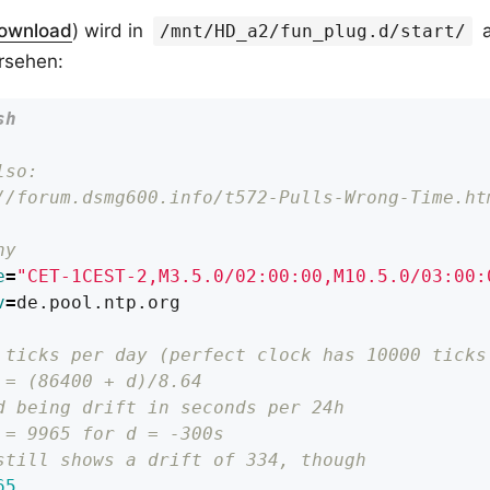
ownload
) wird in
a
/mnt/HD_a2/fun_plug.d/start/
rsehen:
lso:
//forum.dsmg600.info/t572-Pulls-Wrong-Time.ht
ny
e
=
"CET-1CEST-2,M3.5.0/02:00:00,M10.5.0/03:00:
v
=
 ticks per day (perfect clock has 10000 ticks
 = (86400 + d)/8.64
d being drift in seconds per 24h
 = 9965 for d = -300s
still shows a drift of 334, though
65