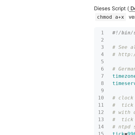
Dieses Script (
D
ve
chmod a+x
# See a
# http:
# Germa
timezon
timeser
# clock
#  tick
# with 
#  tick
# ntpd 
tick
=
99