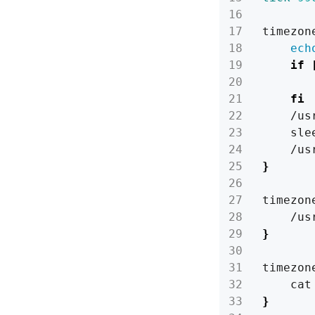
timezon
ech
if
       
fi
    /us
    sle
}
timezon
}
timezon
}