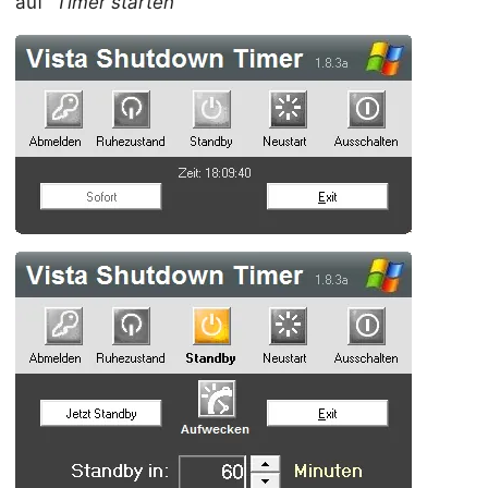
auf “
Timer starten
”