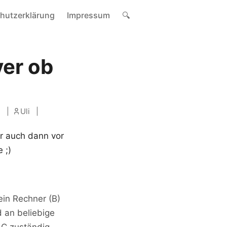
hutzerklärung
Impressum
🔍
ver ob
e
Uli
er auch dann vor
 ;)
ein Rechner (B)
 an beliebige