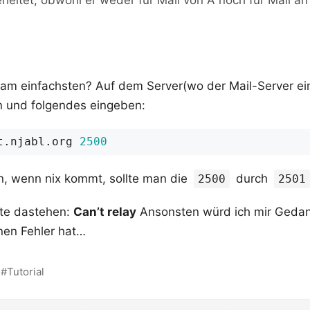
erleitet, obwohl er weder für Mail von A noch für Mail a
am einfachsten? Auf dem Server(wo der Mail-Server ein
n und folgendes eingeben:
t.njabl.org 
2500
, wenn nix kommt, sollte man die
durch
2500
2501
lte dastehen:
Can’t relay
Ansonsten würd ich mir Geda
 nen Fehler hat…
Tutorial