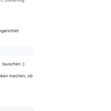
n C zuständig
gerichtet
tauschen ;)
nken machen, ob