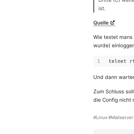
Dritte (C) weit
ist.
Quelle
Wie testet mans 
wurde) einlogge
telnet r
Und dann warten
Zum Schluss sol
die Config nicht
Linux
Mailserver