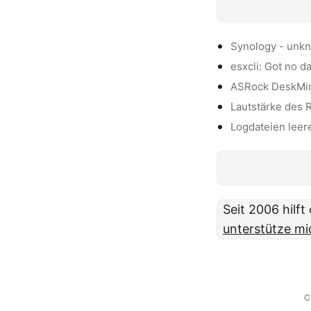
Synology - unk
esxcli: Got no d
ASRock DeskMini
Lautstärke des 
Logdateien leer
Seit 2006 hilf
unterstütze mi
C