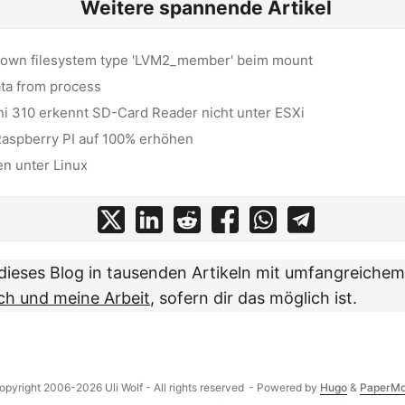
Weitere spannende Artikel
nown filesystem type 'LVM2_member' beim mount
ata from process
 310 erkennt SD-Card Reader nicht unter ESXi
Raspberry PI auf 100% erhöhen
en unter Linux
t dieses Blog in tausenden Artikeln mit umfangreiche
ch und meine Arbeit
, sofern dir das möglich ist.
opyright 2006-2026 Uli Wolf - All rights reserved
- Powered by
Hugo
&
PaperM