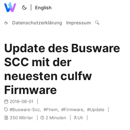
|
English
☕
Datenschutzerklärung
Impressum
🔍
Update des Busware
SCC mit der
neuesten culfw
Firmware
2016-08-01
Busware-Scc
Fhem
Firmware
Update
350 Wörter
2 Minuten
Uli