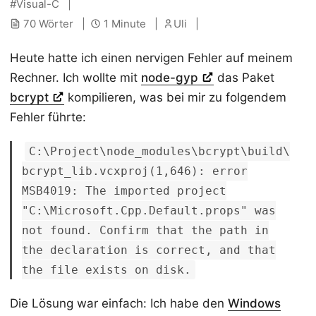
Visual-C
70 Wörter
1 Minute
Uli
Heute hatte ich einen nervigen Fehler auf meinem
Rechner. Ich wollte mit
node-gyp
das Paket
bcrypt
kompilieren, was bei mir zu folgendem
Fehler führte:
C:\Project\node_modules\bcrypt\build\
bcrypt_lib.vcxproj(1,646): error
MSB4019: The imported project
"C:\Microsoft.Cpp.Default.props" was
not found. Confirm that the path in
the declaration is correct, and that
the file exists on disk.
Die Lösung war einfach: Ich habe den
Windows