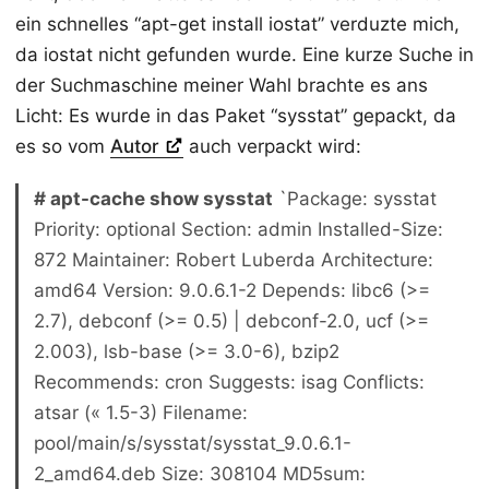
ein schnelles “apt-get install iostat” verduzte mich,
da iostat nicht gefunden wurde. Eine kurze Suche in
der Suchmaschine meiner Wahl brachte es ans
Licht: Es wurde in das Paket “sysstat” gepackt, da
es so vom
Autor
auch verpackt wird:
# apt-cache show sysstat
`Package: sysstat
Priority: optional Section: admin Installed-Size:
872 Maintainer: Robert Luberda Architecture:
amd64 Version: 9.0.6.1-2 Depends: libc6 (>=
2.7), debconf (>= 0.5) | debconf-2.0, ucf (>=
2.003), lsb-base (>= 3.0-6), bzip2
Recommends: cron Suggests: isag Conflicts:
atsar (« 1.5-3) Filename:
pool/main/s/sysstat/sysstat_9.0.6.1-
2_amd64.deb Size: 308104 MD5sum: