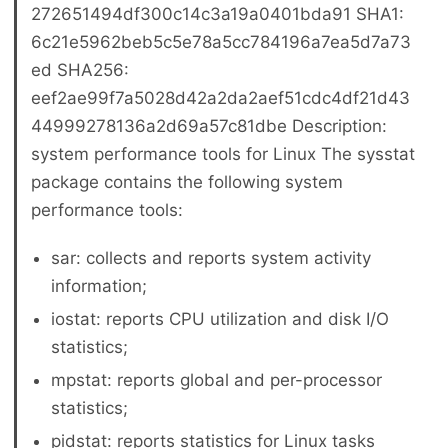
272651494df300c14c3a19a0401bda91 SHA1:
6c21e5962beb5c5e78a5cc784196a7ea5d7a73
ed SHA256:
eef2ae99f7a5028d42a2da2aef51cdc4df21d43
44999278136a2d69a57c81dbe Description:
system performance tools for Linux The sysstat
package contains the following system
performance tools:
sar: collects and reports system activity
information;
iostat: reports CPU utilization and disk I/O
statistics;
mpstat: reports global and per-processor
statistics;
pidstat: reports statistics for Linux tasks