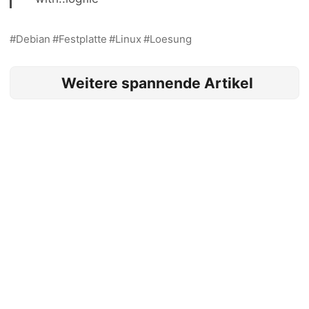
Debian
Festplatte
Linux
Loesung
Weitere spannende Artikel
Synology - unknown filesystem type 'LVM2_member'
beim mount
Home Assistant: Generation of long term statistics will
be suppressed unless the unit changes back
esxcli: Got no data from process
ASRock DeskMini 310 erkennt SD-Card Reader nicht
unter ESXi
Lautstärke des Raspberry PI auf 100% erhöhen