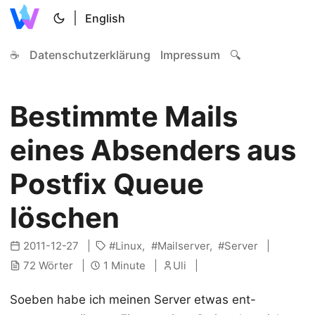
|
English
☕
Datenschutzerklärung
Impressum
🔍
Bestimmte Mails
eines Absenders aus
Postfix Queue
löschen
2011-12-27
Linux
Mailserver
Server
72 Wörter
1 Minute
Uli
Soeben habe ich meinen Server etwas ent-