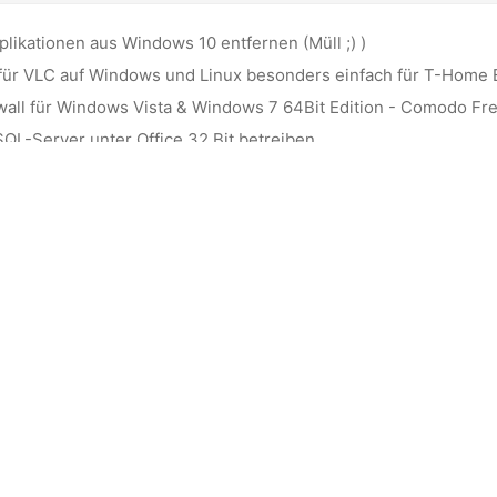
plikationen aus Windows 10 entfernen (Müll ;) )
 für VLC auf Windows und Linux besonders einfach für T-Home 
wall für Windows Vista & Windows 7 64Bit Edition - Comodo Fre
SQL-Server unter Office 32 Bit betreiben
ate auf Windows 10 Version 1511 bleibt bei 76% hängen
t dieses Blog in tausenden Artikeln mit umfangreiche
ch und meine Arbeit
, sofern dir das möglich ist.
opyright 2006-2026 Uli Wolf - All rights reserved
- Powered by
Hugo
&
PaperM
gekennzeichneten Links sind sogenannte Affiliate-Links. Wenn du auf so einen Aff