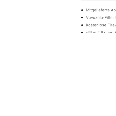
Mitgelieferte Ap
Vuvuzela-Filter
Kostenlose Fire
ePlan 2.6 ohne 
Lösung für: Upd
Seit 2006 hilf
unterstütze mi
C
Die mit Sternchen (*) 