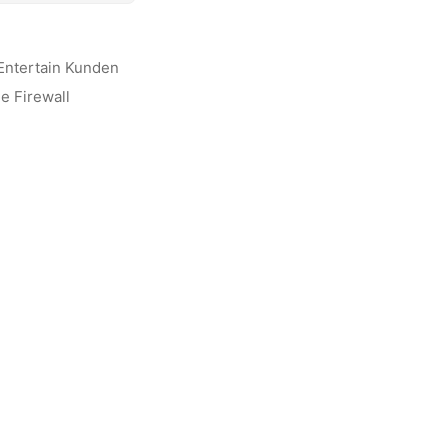
Entertain Kunden
e Firewall
m Wissen.
Bitte
od
iliate-Link klickst und