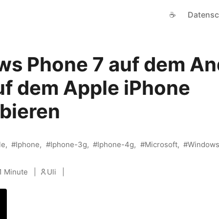
☕
Datensc
s Phone 7 auf dem An
uf dem Apple iPhone
bieren
le
Iphone
Iphone-3g
Iphone-4g
Microsoft
Window
1 Minute
Uli