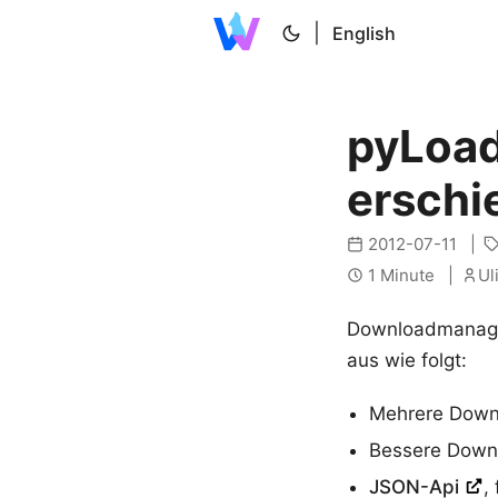
|
English
pyLoad 
erschi
2012-07-11
1 Minute
Ul
Downloadmanager
aus wie folgt:
Mehrere Down
Bessere Downl
JSON-Api
,