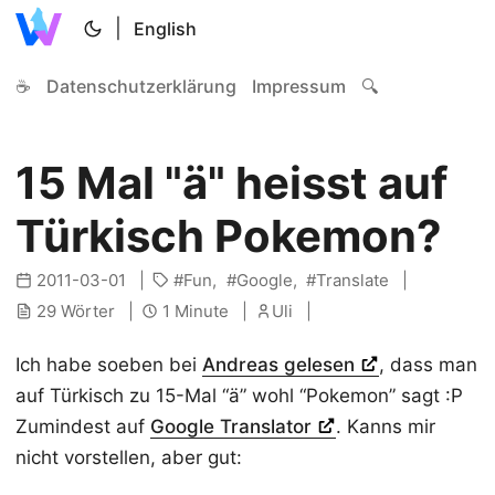
|
English
☕
Datenschutzerklärung
Impressum
🔍
15 Mal "ä" heisst auf
Türkisch Pokemon?
2011-03-01
Fun
Google
Translate
29 Wörter
1 Minute
Uli
Ich habe soeben bei
Andreas gelesen
, dass man
auf Türkisch zu 15-Mal “ä” wohl “Pokemon” sagt :P
Zumindest auf
Google Translator
. Kanns mir
nicht vorstellen, aber gut: