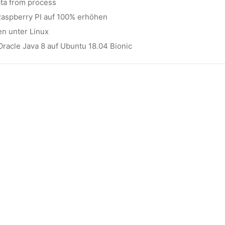
ata from process
Raspberry PI auf 100% erhöhen
en unter Linux
 Oracle Java 8 auf Ubuntu 18.04 Bionic
t dieses Blog in tausenden Artikeln mit umfangreiche
ch und meine Arbeit
, sofern dir das möglich ist.
opyright 2006-2026 Uli Wolf - All rights reserved
- Powered by
Hugo
&
PaperM
gekennzeichneten Links sind sogenannte Affiliate-Links. Wenn du auf so einen Aff
aufst, bekomme ich von dem betreffenden Online-Shop oder Anbieter eine Provisi
sich der Preis nicht.