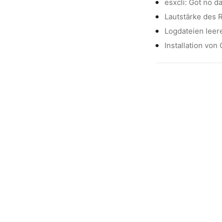
esxcli: Got no d
Lautstärke des 
Logdateien leer
Installation von
Seit 2006 hilf
unterstütze mi
C
Die mit Sternchen (*) 
über diesen Link eink