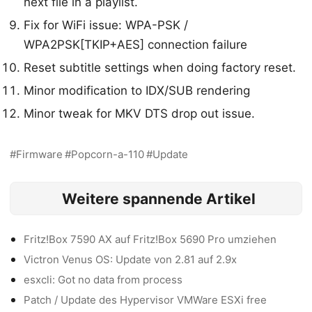
next file in a playlist.
Fix for WiFi issue: WPA-PSK /
WPA2PSK[TKIP+AES] connection failure
Reset subtitle settings when doing factory reset.
Minor modification to IDX/SUB rendering
Minor tweak for MKV DTS drop out issue.
Firmware
Popcorn-a-110
Update
Weitere spannende Artikel
Fritz!Box 7590 AX auf Fritz!Box 5690 Pro umziehen
Victron Venus OS: Update von 2.81 auf 2.9x
esxcli: Got no data from process
Patch / Update des Hypervisor VMWare ESXi free