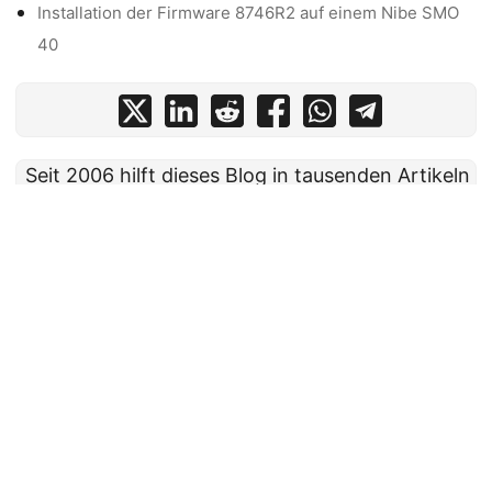
Installation der Firmware 8746R2 auf einem Nibe SMO
40
Seit 2006 hilft dieses Blog in tausenden Artikeln
mit umfangreichem Wissen.
Bitte unterstütze
mich und meine Arbeit
, sofern dir das möglich
ist.
Copyright 2006-2026 Uli Wolf - All rights reserved
- Powered by
Hugo
&
PaperMod
Die mit Sternchen (*) gekennzeichneten Links sind sogenannte Affiliate-
Links. Wenn du auf so einen Affiliate-Link klickst und über diesen Link
einkaufst, bekomme ich von dem betreffenden Online-Shop oder Anbieter