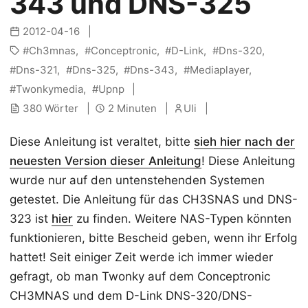
343 und DNS-325
2012-04-16
Ch3mnas
Conceptronic
D-Link
Dns-320
Dns-321
Dns-325
Dns-343
Mediaplayer
Twonkymedia
Upnp
380 Wörter
2 Minuten
Uli
Diese Anleitung ist veraltet, bitte
sieh hier nach der
neuesten Version dieser Anleitung
! Diese Anleitung
wurde nur auf den untenstehenden Systemen
getestet. Die Anleitung für das CH3SNAS und DNS-
323 ist
hier
zu finden. Weitere NAS-Typen könnten
funktionieren, bitte Bescheid geben, wenn ihr Erfolg
hattet! Seit einiger Zeit werde ich immer wieder
gefragt, ob man Twonky auf dem Conceptronic
CH3MNAS und dem D-Link DNS-320/DNS-