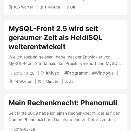
ließ sich aber nicht beseitigen. Bis ich hier endlich den
105 Wörter
1 Minute
Uli
entscheidenden Hinweis gelesen habe: Einmal via
Taskmanager den Windows Explorer killen :) Unter
Windows 8 heisst der Button sogar nicht mal “End Process”
MySQL-Front 2.5 wird seit
sondern “Restart Process”, insofern war der Explorer gleich
geraumer Zeit als HeidiSQL
wieder da und der Befehl ging endlich durch :)
weiterentwickelt
Wie ich soeben gelesen habe, hat der Entwickler von
MySQL-Front 2.5 damals das Projekt verkauft und MySQL-
Front unter dem Namen Heidi-SQL weiterentwickelt ...
Mysql
Programm
Windows
2013-10-26
44 Wörter
1 Minute
Uli
Mein Rechenknecht: Phenomuli
Seit Mitte 2009 habe ich einen Rechenknecht, der auf den
Namen Phenomuli hört. Da ich ab und zu Details zu der
Kiste nachsehen muss, möchte ich diesen Beitrag für mich
2013-06-28