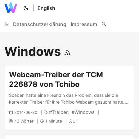
|
English
☕
Datenschutzerklärung
Impressum
🔍
Windows
Webcam-Treiber der TCM
226878 von Tchibo
Soeben hatte eine Freundin das Problem, dass sie die
korrekten Treiber für ihre Tchibo-Webcam gesucht hatte.
Diese Treiber für das Modell sind schwer zu bekommen,
Treiber
Windows
2014-06-30
daher habe ich diese mal auf Rapidshare hochgeladen (Auf
43 Wörter
1 Minute
Uli
Bandango habe ich diese Treiber ursprünglich gefunden).
RapidShare Badango