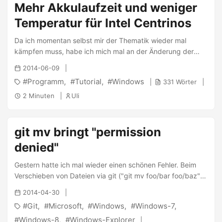
Mehr Akkulaufzeit und weniger
Temperatur für Intel Centrinos
Da ich momentan selbst mir der Thematik wieder mal
kämpfen muss, habe ich mich mal an der Änderung der
Spannungswerte eines Intel Centrino 1,6 Ghz versucht. Ein
2014-06-09
Vorteil dieser Prozessorbaureihe ist, dass man die Taktrate
Programm
Tutorial
Windows
331 Wörter
sowie die Core-Spannungen(VCore) relativ frei ändern
kann. Das Ziel bei mir war, für die jeweiligen Taktraten
2 Minuten
Uli
(600-1600Mhz) die niedrigsten Core-Spannungen
herauszufinden. Je niedriger die Spannung, desto niedriger
die Wärmeentwicklung (entscheidend für das Anlaufen des
git mv bringt "permission
Notobook-Lüfters) und um so niedriger auch der Gesamt-
denied"
Stromverbraucht, was sich positiv auf die Akkuleistung des
Laptops auswirken kann. ...
Gestern hatte ich mal wieder einen schönen Fehler. Beim
Verschieben von Dateien via git ("git mv foo/bar foo/baz")
auf meinem Windows 8 Laptop trat bei absetzen des
2014-04-30
Kommandos immer wieder der Fehler: 1 fatal: renaming
Git
Microsoft
Windows
Windows-7
'foo/bar' failed: Permission denied auf. Ich schloss so nach
und nach alle Programme wie z.B. eclipse usw. … der Fehler
Windows-8
Windows-Explorer