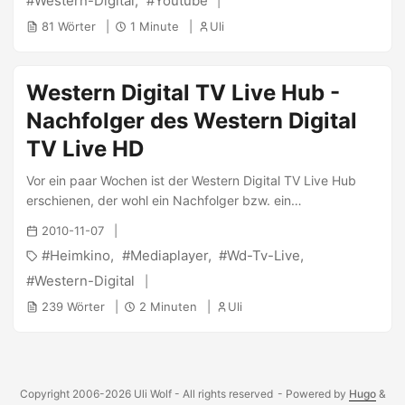
Western-Digital
Youtube
81 Wörter
1 Minute
Uli
Western Digital TV Live Hub -
Nachfolger des Western Digital
TV Live HD
Vor ein paar Wochen ist der Western Digital TV Live Hub
erschienen, der wohl ein Nachfolger bzw. ein
Alternativprodukt zum Western Digital TV Live HD
2010-11-07
darstellen soll. Für rund 250€, die Western Digital für den
Heimkino
Mediaplayer
Wd-Tv-Live
Player ansetzt, erhält man einen Allrounder im Multimedia-
Bereich. ...
Western-Digital
239 Wörter
2 Minuten
Uli
Copyright 2006-2026 Uli Wolf - All rights reserved
- Powered by
Hugo
&