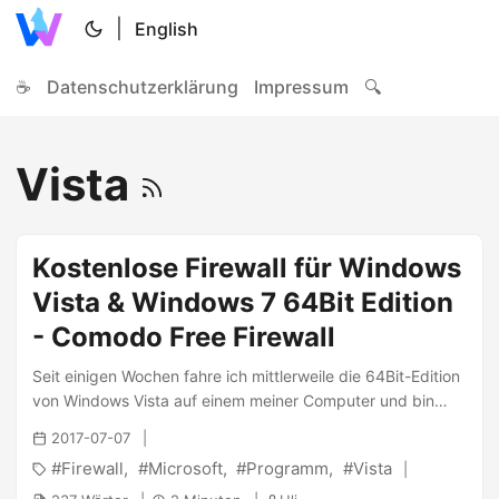
|
English
☕
Datenschutzerklärung
Impressum
🔍
Vista
Kostenlose Firewall für Windows
Vista & Windows 7 64Bit Edition
- Comodo Free Firewall
Seit einigen Wochen fahre ich mittlerweile die 64Bit-Edition
von Windows Vista auf einem meiner Computer und bin
damit sehr zufrieden. Der einzige Punkte welcher mich
2017-07-07
gestört hatte, war dass es auf den ersten Blick keine
Firewall
Microsoft
Programm
Vista
vernünftige, jedoch kostenlose Firewall für diesen PC und
die gewünschte 64Bit-Plattform gab. Die Firewall dient auf