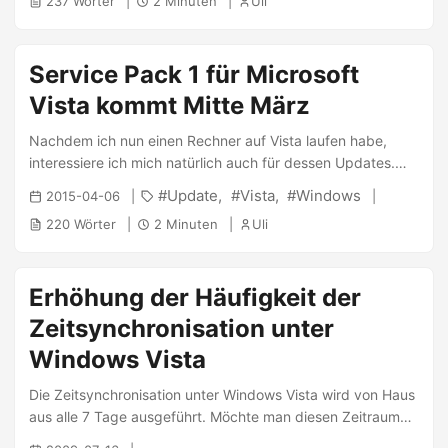
237 Wörter
2 Minuten
Uli
diesem PC vor allem, um ausgehenden Traffic zu blocken
(Da sind einige Programme etwas suspekt) und bei UMTS-
Verbindung den eingehenden Traffic zu filtern. ...
Service Pack 1 für Microsoft
Vista kommt Mitte März
Nachdem ich nun einen Rechner auf Vista laufen habe,
interessiere ich mich natürlich auch für dessen Updates.
Wie ich soeben auf engadget.com gelesen habe, ist der
Update
Vista
Windows
2015-04-06
Service Pack soweit fertiggestellt und kommt nun in die
220 Wörter
2 Minuten
Uli
Presse (nein nicht die Schrottpresse). Zunächst wird der
SP1 nun in den Sprachen Deutsch, Englisch, Französisch,
Spanisch und Japanisch erscheinen. ...
Erhöhung der Häufigkeit der
Zeitsynchronisation unter
Windows Vista
Die Zeitsynchronisation unter Windows Vista wird von Haus
aus alle 7 Tage ausgeführt. Möchte man diesen Zeitraum
verkürzen, so muss über regedit im Zweig: