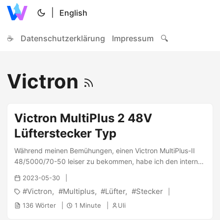
|
English
☕
Datenschutzerklärung
Impressum
🔍
Victron
Victron MultiPlus 2 48V
Lüfterstecker Typ
Während meinen Bemühungen, einen Victron MultiPlus-II
48/5000/70-50 leiser zu bekommen, habe ich den internen
Lüfter durch einen wesentlich leiseren Lüfter - den Noctua
2023-05-30
NF-F12 iPPC-24V-3000* - ausgetauscht. Hierfür musste
Victron
Multiplus
Lüfter
Stecker
ich den Original-Lüfter entfernen. Leider hat sich Victron
dazu entschieden, einen nicht standardmäßigen
136 Wörter
1 Minute
Uli
Lüfterstecker zu verwenden (was Sinn macht, da der MP2