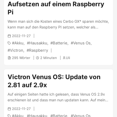
Aufsetzen auf einem Raspberry
Pi
Wenn man sich die Kosten eines Cerbo GX* sparen möchte,
kann man auf den Raspberry PI setzen, welcher als
Alternative seitens Victron freigegeben ist. Um das nochmal
2022-11-27
deutlich zu sagen: Victron stellt ein Image bereit mit dem
Akku
Hausakku
Batterie
Venus Os
die Funktionalität des Cerbo GX auf einem Raspberry Pi
läuft. Und das gratis. Leider sind momentan Raspberry Pis
Victron
Raspberry
auch teilweise unbezahlbar* - aber manchmal hat man ja
295 Wörter
2 Minuten
Uli
noch einen zuhause rumfliegen ;) Setup des OS Für das
Setup benötigt man eine SD-Karte (ich empfehle eine
Kingston Industrial microSD mit 8GB* ). Dann: ...
Victron Venus OS: Update von
2.81 auf 2.9x
Auf einigen Seiten hatte ich gelesen, dass Venus OS 2.9x
erschienen ist und dass man nun updaten kann. Auf meiner
Raspberry basierten Installation konnte ich dies aber über
2022-11-27
den Update Check nicht sehen. Auf die richtige Spur
Akku
Hausakku
Batterie
Venus Os