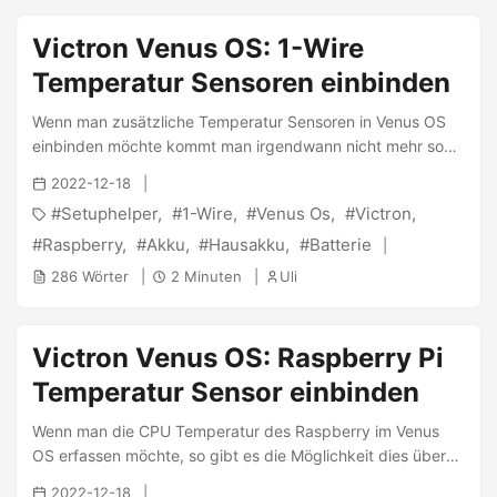
auch in Umgebungen verwendet wird, in denen der
Stecker herausgerüttelt werden könnte), was mir zwei
Victron Venus OS: 1-Wire
Optionen offenließ: ...
Temperatur Sensoren einbinden
Wenn man zusätzliche Temperatur Sensoren in Venus OS
einbinden möchte kommt man irgendwann nicht mehr so
recht weiter. Natürlich kann man die Sensoren des BMS
2022-12-18
und des Multiplus 2 nutzen um einige Temperaturen
Setuphelper
1-Wire
Venus Os
Victron
abzurufen. Aber wenn man z.b. die Temperatur eine NEEY
Balancers oder der Batteriepole abgreifen will, so stolpert
Raspberry
Akku
Hausakku
Batterie
man irgendwann über die Notwendigkeit, 1-Wire dafür zu
286 Wörter
2 Minuten
Uli
nutzen. Die folgende Anleitung ist leider nur für
Installationen basierend auf dem Raspberry geeignet. ...
Victron Venus OS: Raspberry Pi
Temperatur Sensor einbinden
Wenn man die CPU Temperatur des Raspberry im Venus
OS erfassen möchte, so gibt es die Möglichkeit dies über
ein zusätzliches Package zu tun. Die folgende Anleitung ist
2022-12-18