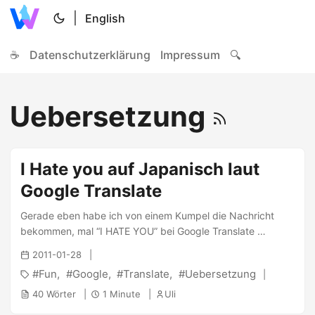
|
English
☕
Datenschutzerklärung
Impressum
🔍
Uebersetzung
I Hate you auf Japanisch laut
Google Translate
Gerade eben habe ich von einem Kumpel die Nachricht
bekommen, mal “I HATE YOU” bei Google Translate
einzugeben und von Englisch auf Japanisch zu übersetzen.
2011-01-28
Das Ergebnis hat mich ein wenig verwundert :P ...
Fun
Google
Translate
Uebersetzung
40 Wörter
1 Minute
Uli