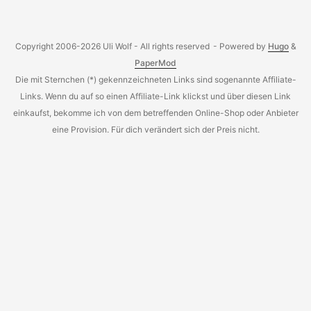
erwarteten Gesamtstückzahl von 4-5 Mio eeePCs
erwartet, die Aussieht auf einen industriellen Touchscreen
ist aber trotz dessen verlockend. Die Zusatzkosten für
Copyright 2006-2026 Uli Wolf - All rights reserved
- Powered by
Hugo
&
einen Touchscreen dieser Größe sind in der Produktion
PaperMod
übrigens mit 15$ relativ gering. ...
Die mit Sternchen (*) gekennzeichneten Links sind sogenannte Affiliate-
Links. Wenn du auf so einen Affiliate-Link klickst und über diesen Link
einkaufst, bekomme ich von dem betreffenden Online-Shop oder Anbieter
eine Provision. Für dich verändert sich der Preis nicht.