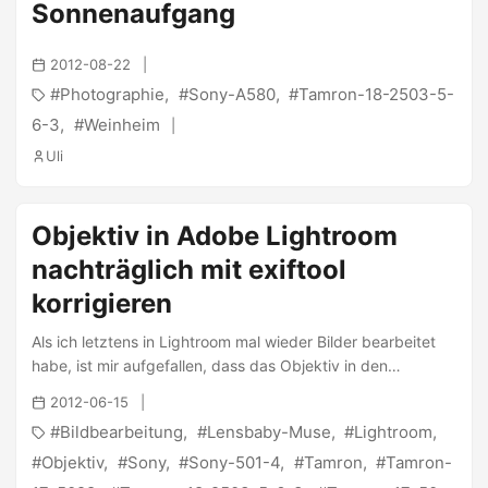
Sonnenaufgang
2012-08-22
Photographie
Sony-A580
Tamron-18-2503-5-
6-3
Weinheim
Uli
Objektiv in Adobe Lightroom
nachträglich mit exiftool
korrigieren
Als ich letztens in Lightroom mal wieder Bilder bearbeitet
habe, ist mir aufgefallen, dass das Objektiv in den
Metadaten in Lightroom gar nicht richtig angezeigt wurde.
2012-06-15
Also habe ich mich mal bisschen umgeschaut und bin drauf
Bildbearbeitung
Lensbaby-Muse
Lightroom
gekommen, dass meine Kamera einfach nur ins falsche
EXIF-Feld schreibt. Die Kamera hinterlegt es nur in LensID
Objektiv
Sony
Sony-501-4
Tamron
Tamron-
und Lightroom liest leider nur aus “Lens”. Nach einiger