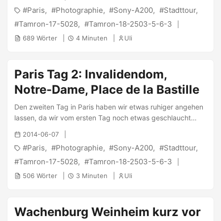
Unterschlupf, sodass dieser Aufenthalt relativ preiswert
Paris
Photographie
Sony-A200
Stadttour
ablief. M. erklärte sich zudem bereit mir die Stadt (in allen
Facetten ;) ) und vor allem die Sehenswürdigkeiten zu
Tamron-17-5028
Tamron-18-2503-5-6-3
zeigen. Die direkte Anreise am Donnerstag im TGV von
689 Wörter
4 Minuten
Uli
Mannheim nach Paris Gare de l’Est gestaltete sich äußerst
komfortabel und war in 3 Stunden abgefrühstückt. Von
dort ging es mittels des gut ausgebauten Metro-Systems
Paris Tag 2: Invalidendom,
zur Unterkunft. ...
Notre-Dame, Place de la Bastille
Den zweiten Tag in Paris haben wir etwas ruhiger angehen
lassen, da wir vom ersten Tag noch etwas geschlaucht
waren. Leider war an diesem Tag auch das Wetter etwas
2014-06-07
schlechter, immerhin regnete es nicht. Auf dem Programm
Paris
Photographie
Sony-A200
Stadttour
stand zunächst der Invalidendom. Für die Beschreibung
des Invalidendoms zitiere ich zunächst mal Wikipedia : ...
Tamron-17-5028
Tamron-18-2503-5-6-3
506 Wörter
3 Minuten
Uli
Wachenburg Weinheim kurz vor