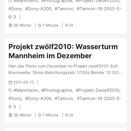
Mannheim
Photographie
Projekt-Zwoelf2010
Uli
Sony
Sony-A200
Tamron
Tamron-18-2503-5-
6-3
36 Wörter
1 Minute
Uli
Projekt zwölf2010: Wasserturm
Mannheim im Dezember
Hier das Photo vom Dezember im Projekt zwölf2010: Exif:
Brennweite: 18mm Belichtungszeit: 1/100s Blende: 10 ISO:
100 Geschossen wurde es mit der Sony α200 und dem
2011-05-12
Tamron 18-250/3.5-6.3. PS: @ Jana : Teilnehmer #188 -
Mannheim
Photographie
Projekt-Zwoelf2010
Uli
Sony
Sony-A200
Tamron
Tamron-18-2503-5-
6-3
36 Wörter
1 Minute
Uli