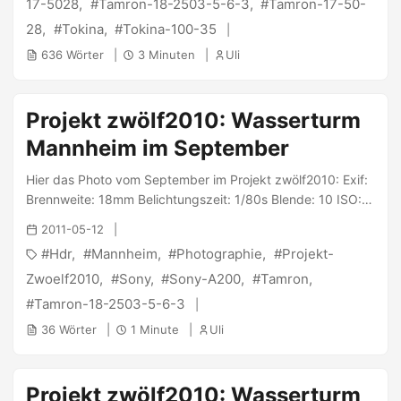
17-5028
Tamron-18-2503-5-6-3
Tamron-17-50-
Recherche habe ich im SonyUserForum einen Hinweis auf
28
Tokina
Tokina-100-35
das Exiftool gefunden . ...
636 Wörter
3 Minuten
Uli
Projekt zwölf2010: Wasserturm
Mannheim im September
Hier das Photo vom September im Projekt zwölf2010: Exif:
Brennweite: 18mm Belichtungszeit: 1/80s Blende: 10 ISO:
100 Geschossen wurde es mit der Sony α200 und dem
2011-05-12
Tamron 18-250/3.5-6.3. PS: @ Jana : Teilnehmer #188 -
Hdr
Mannheim
Photographie
Projekt-
Uli
Zwoelf2010
Sony
Sony-A200
Tamron
Tamron-18-2503-5-6-3
36 Wörter
1 Minute
Uli
Projekt zwölf2010: Wasserturm