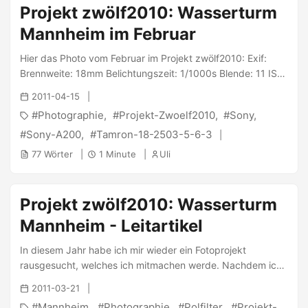
Projekt zwölf2010: Wasserturm
Mannheim im Februar
Hier das Photo vom Februar im Projekt zwölf2010: Exif:
Brennweite: 18mm Belichtungszeit: 1/1000s Blende: 11 ISO:
400 Geschossen wurde es mit der Sony α200 und dem
2011-04-15
Tamron 18-250/3.5-6.3. Die etwas verrückten EXIF-Werte
Photographie
Projekt-Zwoelf2010
Sony
kamen daher, dass ich vergessen hatte, die Kamera wieder
zurückzustellen. Nach einigen Fotos ist es mir zwar
Sony-A200
Tamron-18-2503-5-6-3
aufgefallen, trotzdem hat dieses Foto am besten gepasst.
77 Wörter
1 Minute
Uli
Die Fotos werde ich für das Projekt zwölf2010, in einem
Fotobuch erstellen. ...
Projekt zwölf2010: Wasserturm
Mannheim - Leitartikel
In diesem Jahr habe ich mir wieder ein Fotoprojekt
rausgesucht, welches ich mitmachen werde. Nachdem ich
beim letztjährigen Projekt52 nach wenigen Photos
2011-03-21
irgendwann schon den Faden verloren hatte und mir dann
Mannheim
Photographie
Polfilter
Projekt-