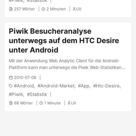
Piwik
Statistik
257 Wörter
2 Minuten
Uli
Piwik Besucheranalyse
unterwegs auf dem HTC Desire
unter Android
Mit der Anwendung Web Analytic Client für die Android-
Plattform kann man unterwegs die Piwik Web-Statistiken
abrufen. Die außerdem erhältliche Pro-Version für 1€
2010-07-08
ergänzt das Portfolio der ausgegebenen Werte, die da
Android
Android-Market
App
Htc-Desire
sind: Feature Free-Version Pro-Version Besucher X X
Suchwörter X X Referrer X X Bounces X Besuchslänge X
Piwik
Statistik
Seiten X Die kostenlose Applikation zeigt im Programm
68 Wörter
1 Minute
Uli
Werbung, die natürlich bei der Pro-Version wegfällt. Ein
paar Screenshots des Herstellers : ...