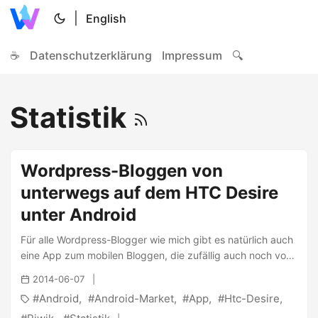
|
English
☕
Datenschutzerklärung
Impressum
🔍
Statistik
Wordpress-Bloggen von
unterwegs auf dem HTC Desire
unter Android
Für alle Wordpress-Blogger wie mich gibt es natürlich auch
eine App zum mobilen Bloggen, die zufällig auch noch von
den Machern von Wordpress gemacht wurde. Nach dem
2014-06-07
ersten Start muss man ein Blog (Selbst gehostet oder bei
Android
Android-Market
App
Htc-Desire
wordpress.com) hinzufügen und einen passenden
Nutzernamen mit Passwort angeben. ...