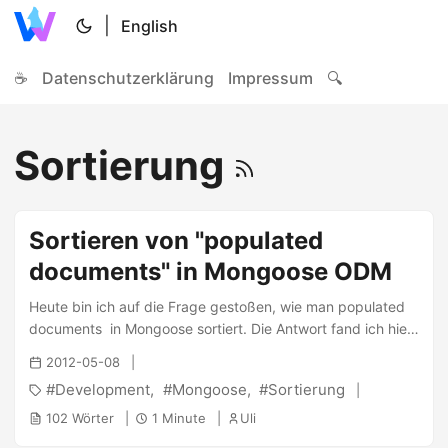
|
English
☕
Datenschutzerklärung
Impressum
🔍
Sortierung
Sortieren von "populated
documents" in Mongoose ODM
Heute bin ich auf die Frage gestoßen, wie man populated
documents in Mongoose sortiert. Die Antwort fand ich hier
. Zunächst ist der Aufruf von populate wichtig: ...
2012-05-08
Development
Mongoose
Sortierung
102 Wörter
1 Minute
Uli