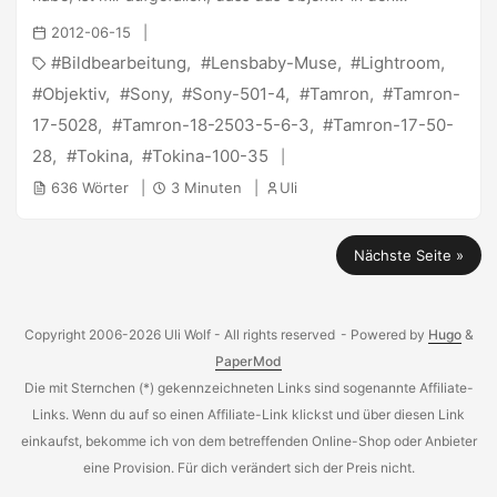
Metadaten in Lightroom gar nicht richtig angezeigt wurde.
2012-06-15
Also habe ich mich mal bisschen umgeschaut und bin drauf
Bildbearbeitung
Lensbaby-Muse
Lightroom
gekommen, dass meine Kamera einfach nur ins falsche
EXIF-Feld schreibt. Die Kamera hinterlegt es nur in LensID
Objektiv
Sony
Sony-501-4
Tamron
Tamron-
und Lightroom liest leider nur aus “Lens”. Nach einiger
17-5028
Tamron-18-2503-5-6-3
Tamron-17-50-
Recherche habe ich im SonyUserForum einen Hinweis auf
28
Tokina
Tokina-100-35
das Exiftool gefunden . ...
636 Wörter
3 Minuten
Uli
Nächste Seite »
Copyright 2006-2026 Uli Wolf - All rights reserved
- Powered by
Hugo
&
PaperMod
Die mit Sternchen (*) gekennzeichneten Links sind sogenannte Affiliate-
Links. Wenn du auf so einen Affiliate-Link klickst und über diesen Link
einkaufst, bekomme ich von dem betreffenden Online-Shop oder Anbieter
eine Provision. Für dich verändert sich der Preis nicht.