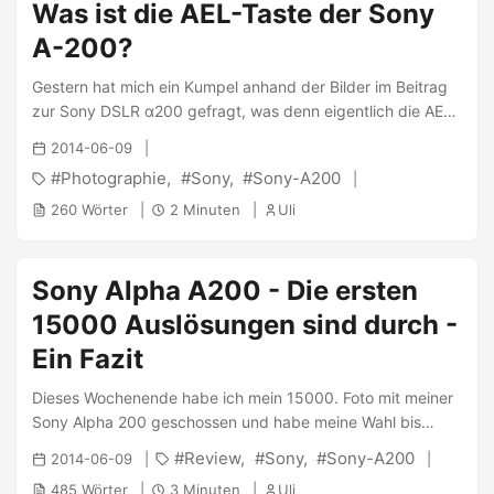
verglichen und so langsam aber sicher die Favoriten
Was ist die AEL-Taste der Sony
erarbeitet. Ich wusste noch nicht so genau, ob mir die
A-200?
Photographie mittels einer DSLR (Digitale Spiegelreflex)
wirklich so gut gefallen würde und setzte mir ein oberes
Gestern hat mich ein Kumpel anhand der Bilder im Beitrag
Limit von 500€ für den ersten Schritt (Body + Objektiv). ...
zur Sony DSLR α200 gefragt, was denn eigentlich die AEL-
Taste auf der Rückseite auslöst. Da dies vielleicht einige
2014-06-09
Leute interessiert (trotz dessen, dass es auch in der
Photographie
Sony
Sony-A200
Bedienungsanleitung steht), habe ich mich dazu
entschlossen kurz niederzuschreiben, was diese Taste
260 Wörter
2 Minuten
Uli
macht und wann man diese am geschicktesten einsetzt. ...
Sony Alpha A200 - Die ersten
15000 Auslösungen sind durch -
Ein Fazit
Dieses Wochenende habe ich mein 15000. Foto mit meiner
Sony Alpha 200 geschossen und habe meine Wahl bis
heute nicht bereut. Die Sony A200 bietet für den niedrigen
Review
Sony
Sony-A200
2014-06-09
Preis eine Fülle von Funktionen und eine hervorragende
485 Wörter
3 Minuten
Uli