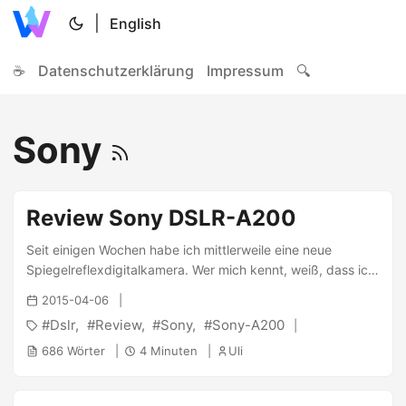
|
English
☕
Datenschutzerklärung
Impressum
🔍
Sony
Review Sony DSLR-A200
Seit einigen Wochen habe ich mittlerweile eine neue
Spiegelreflexdigitalkamera. Wer mich kennt, weiß, dass ich
gerne Fotos schieße und mich über meine bisherige
2015-04-06
Kamera (Traveler DC8600) desöfteren aufgeregt hatte, da
Dslr
Review
Sony
Sony-A200
diese wenig lichtstark war. Kaufberatung: Mein Kollege
Sven hatte sich zeitgleich mit mir nach einer neuen Kamera
686 Wörter
4 Minuten
Uli
umgesehen und so haben wir uns beide in die Tiefen der
Technik eingearbeitet, Objektiv- und Kamera-Hersteller