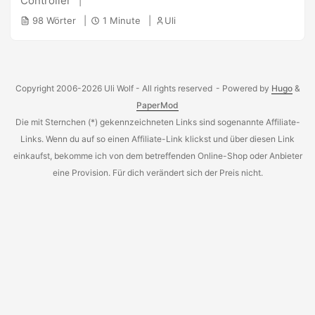
Controller
mit einem Script verweist. Folgt man den dortigen
98 Wörter
1 Minute
Uli
Instruktionen so erhält man in Windeseile einen Controller :)
Updaten kann man ihn wohl auch direkt mit den Scripten
von dort - das muss ich beim nächsten Update aber noch
probieren das hat beim lezten update auch hervorragend
Copyright 2006-2026 Uli Wolf - All rights reserved
- Powered by
Hugo
&
geklappt :)
PaperMod
Die mit Sternchen (*) gekennzeichneten Links sind sogenannte Affiliate-
Links. Wenn du auf so einen Affiliate-Link klickst und über diesen Link
einkaufst, bekomme ich von dem betreffenden Online-Shop oder Anbieter
eine Provision. Für dich verändert sich der Preis nicht.