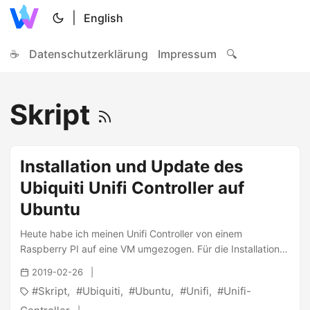
|
English
☕
Datenschutzerklärung
Impressum
🔍
Skript
Installation und Update des
Ubiquiti Unifi Controller auf
Ubuntu
Heute habe ich meinen Unifi Controller von einem
Raspberry PI auf eine VM umgezogen. Für die Installation
habe ich Ubuntu 18.04 als OS gewählt und wollte natürlich
2019-02-26
auch den Unifi Controller dort möglichst unkompliziert
Skript
Ubiquiti
Ubuntu
Unifi
Unifi-
installieren. Das geht eigentlich recht einfach, wenn man
der Doku folgt die wiederum auf einen Community-Artikel