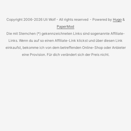
So tolle Winterbilder wie hier oder hier erfordern damit
schon etwas mehr Geduld…
Copyright 2006-2026 Uli Wolf - All rights reserved
- Powered by
Hugo
&
PaperMod
Die mit Sternchen (*) gekennzeichneten Links sind sogenannte Affiliate-
Links. Wenn du auf so einen Affiliate-Link klickst und über diesen Link
einkaufst, bekomme ich von dem betreffenden Online-Shop oder Anbieter
eine Provision. Für dich verändert sich der Preis nicht.