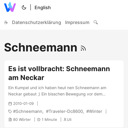
|
English
☕
Datenschutzerklärung
Impressum
🔍
Schneemann
Es ist vollbracht: Schneemann
am Neckar
Ein Kumpel und ich haben heut nen Schneemann am
Neckar gebaut ;) Ein bisschen Bewegung vor dem
Kaffeetrinken muss auch sein. Letzte Nacht fielen, dank
2010-01-09
Daisy, rund 6cm Schnee in Mannheim, sodass wir da heute
Schneemann
Traveler-Dc8600
Winter
die ideale Chance hatten. Gepappt hat er leider nicht, aber
mit Gewalt geht alles ;) PS: Ja, die Kamera ist meine alte
80 Wörter
1 Minute
Uli
Traveler DC8600, meine Sony α200 ist grad in Reparatur ;)