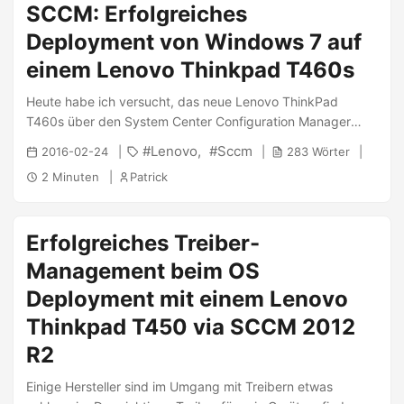
SCCM: Erfolgreiches
einen kleinen Trick lässt sich der SCCM dennoch zum
Deployment an “All Systems” bewegen. Dazu einfach in der
Deployment von Windows 7 auf
Konsole über Datei -> Connect via Windows PowerShell die
einem Lenovo Thinkpad T460s
Shell öffnen. ...
Heute habe ich versucht, das neue Lenovo ThinkPad
T460s über den System Center Configuration Manager
2012 R2 mit Windows 7 zu bespielen. Die große
Lenovo
Sccm
2016-02-24
283 Wörter
Herausforderung ist hierbei immer, die korrekten Treiber
2 Minuten
Patrick
installiert zu bekommen. Lenovo stellt dankbarerweise ein
fertiges Treiberpaket für den SCCM zur Verfügung. Es
handelt sich hierbei nicht um ein richtiges SCCM-Paket,
Erfolgreiches Treiber-
jedoch immerhin um alle notwendigen Treiber in einer ZIP-
Datei, welche den Import der Treiber immerhin etwas
Management beim OS
beschleunigt. ...
Deployment mit einem Lenovo
Thinkpad T450 via SCCM 2012
R2
Einige Hersteller sind im Umgang mit Treibern etwas