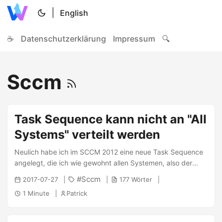
|
English
☕
Datenschutzerklärung
Impressum
🔍
Sccm
Task Sequence kann nicht an "All
Systems" verteilt werden
Neulich habe ich im SCCM 2012 eine neue Task Sequence
angelegt, die ich wie gewohnt allen Systemen, also der
Collection “All Systems” zur Verfügung stellen wollte. Leider
Sccm
2017-07-27
177 Wörter
lässt der SCCM mich nicht mehr “All Systems” auswählen,
1 Minute
Patrick
da er es für zu riskant hält. Stattdessen müsste ich also
eine neue Collection erstellen und das Client-Gerät manuell
hinzufügen, was mir viel zu unpraktisch ist. Lösung: Über