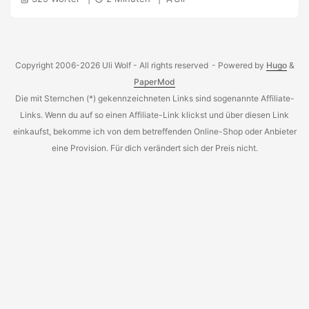
Befestigung eines Beamers über dem “Publikum” einfach
eine Deckenhalterung kaufen und gut ist es ;)
Problematisch hierbei ist jedoch, dass meine Decke
deutlich höher als eine “normale” Decke ist (Altbau), was
Copyright 2006-2026 Uli Wolf - All rights reserved
- Powered by
Hugo
&
Deckenhalterungen extrem teuer oder den Griff zur DIY-
PaperMod
Lösung nötig macht. Dankbarerweise ist in der richtigen
Die mit Sternchen (*) gekennzeichneten Links sind sogenannte Affiliate-
Entfernung zu meiner Leinwand eine Wand, die sich für eine
Befestigung eignet. ...
Links. Wenn du auf so einen Affiliate-Link klickst und über diesen Link
einkaufst, bekomme ich von dem betreffenden Online-Shop oder Anbieter
eine Provision. Für dich verändert sich der Preis nicht.