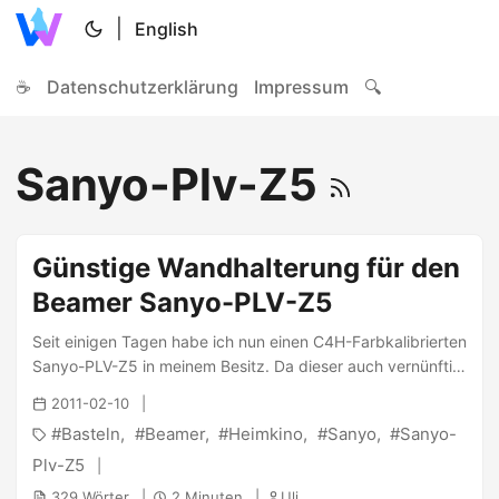
|
English
☕
Datenschutzerklärung
Impressum
🔍
Sanyo-Plv-Z5
Günstige Wandhalterung für den
Beamer Sanyo-PLV-Z5
Seit einigen Tagen habe ich nun einen C4H-Farbkalibrierten
Sanyo-PLV-Z5 in meinem Besitz. Da dieser auch vernünftig
aufgestellt werden sollte, um sein volles Potential
2011-02-10
auszureizen, musste ich ihn stationär befestigen. Hierzu
Basteln
Beamer
Heimkino
Sanyo
Sanyo-
habe mir eine geniale Lösung aus einem Observatör von
IKEA und ein paar Schrauben aus dem Baumarkt
Plv-Z5
zusammen gebastelt. Normalerweise würde zur
329 Wörter
2 Minuten
Uli