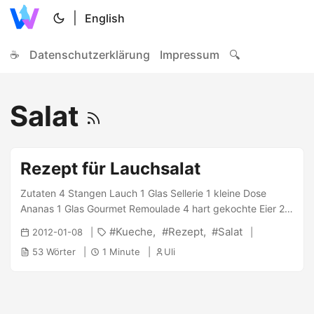
|
English
☕
Datenschutzerklärung
Impressum
🔍
Salat
Rezept für Lauchsalat
Zutaten 4 Stangen Lauch 1 Glas Sellerie 1 kleine Dose
Ananas 1 Glas Gourmet Remoulade 4 hart gekochte Eier 2
grüne Äpfel Zubereitung Salzwasser aufsetzen Lauch
Kueche
Rezept
Salat
2012-01-08
schneiden und 5-10 Minuten im Salzwasser kochen Ananas
53 Wörter
1 Minute
Uli
abtropfen Sellerie abtropfen Eier klein schneiden Alles
vermengen, zum Schluss die Remoulade zufügen Aufgrund
Gourmet-Remoulade keine weiteren Gewürze notwendig