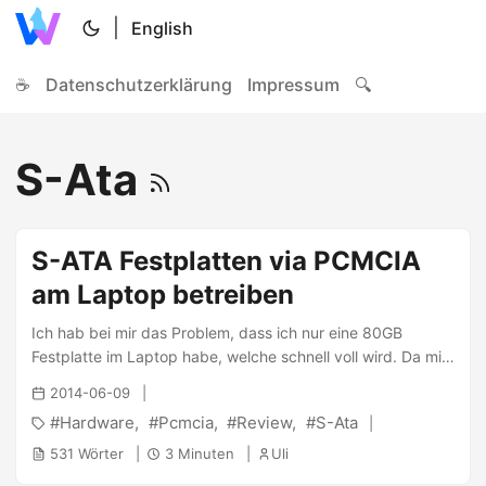
|
English
☕
Datenschutzerklärung
Impressum
🔍
S-Ata
S-ATA Festplatten via PCMCIA
am Laptop betreiben
Ich hab bei mir das Problem, dass ich nur eine 80GB
Festplatte im Laptop habe, welche schnell voll wird. Da mir
aber USB2.0 zu langsam und laggy ist, habe ich nach einer
2014-06-09
anderen Lösung gesucht. Firewire schied aus, da ich keine
Hardware
Pcmcia
Review
S-Ata
Testberichte dazu finden konnte, also habe ich mich weiter
umgesehen und bin auf eine spezielle Lösung gestossen…
531 Wörter
3 Minuten
Uli
PCMCIA ist so schnell wir das normale PCI, Zitat Wikipedia