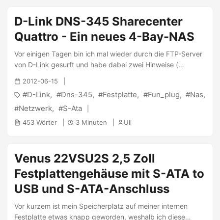
: ...
D-Link DNS-345 Sharecenter
Quattro - Ein neues 4-Bay-NAS
Vor einigen Tagen bin ich mal wieder durch die FTP-Server
von D-Link gesurft und habe dabei zwei Hinweise (
Datenblatt ( Mirror) und Handbuch ( Mirror)) auf ein neues
2012-06-15
NAS von D-Link gefunden, das D-Link DNS-345
D-Link
Dns-345
Festplatte
Fun_plug
Nas
Sharecenter Quattro, ein NAS mit 4 Festplatteneinschüben
und jeder Menge Features, die ich mir schon lange
Netzwerk
S-Ata
gewünscht habe. In das DNS-345 können bis zu 12TB an
453 Wörter
3 Minuten
Uli
Festplattenkapazität geschoben werden, was die native
Unterstützung von 3TB-Festplatten bedeutet. Diese Platten
können dann als RAID 1/5/5+Hotspare/10/Single
Venus 22VSU2S 2,5 Zoll
Disk/JBOD konfiguriert werden. Die daraufliegenden Daten
Festplattengehäuse mit S-ATA to
können dann über zwei 10/100/1000Mbit
Netzwerkanschlüsse, welche LInk Aggregation in
USB und S-ATA-Anschluss
verschiedenen Modi unterstützen, ins Netzwerk transferiert
werden. ...
Vor kurzem ist mein Speicherplatz auf meiner internen
Festplatte etwas knapp geworden, weshalb ich diese