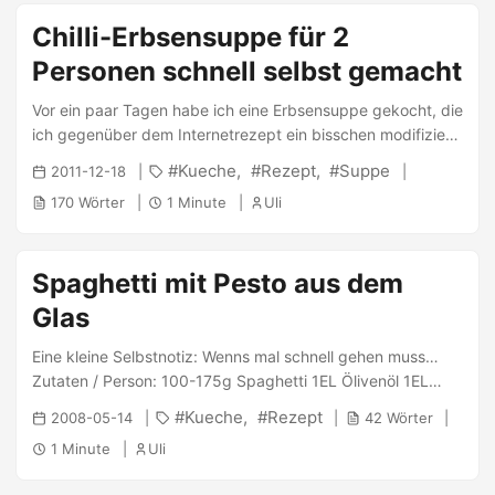
Chilli-Erbsensuppe für 2
Personen schnell selbst gemacht
Vor ein paar Tagen habe ich eine Erbsensuppe gekocht, die
ich gegenüber dem Internetrezept ein bisschen modifiziert
habe. Zutaten: 800g Tiefgekühlte Erbsen 1
Kueche
Rezept
Suppe
2011-12-18
Frühlingszwiebel 500ml Hühnerbrühe 1 Becher Sahne 0,5
170 Wörter
1 Minute
Uli
Becher Crème fraîche 1 Chilli (Cayenne) Salz/Pfeffer
Werkzeug: Löffel Scharfes Messer Schneidebrett Topf mit
~3-4 Litern Größe Stabmixer Zubereitung: Zunächst wird
Spaghetti mit Pesto aus dem
die Hühnerbrühe zubereitet. Meist wirft man einen
Brühwürfel in einen halben Liter Wasser und erhitzt das
Glas
ganze im Topf. ...
Eine kleine Selbstnotiz: Wenns mal schnell gehen muss…
Zutaten / Person: 100-175g Spaghetti 1EL Ölivenöl 1EL
Pesto Zubereitung: Spaghetti al dente kochen, abtropfen.
Kueche
Rezept
2008-05-14
42 Wörter
Öl & Pesto untermischen (evtl. mit Sahne verfeinern). Evtl
1 Minute
Uli
mit gebratenem Speck ergänzen (wenns a bisserl Fleisch
braucht ;))