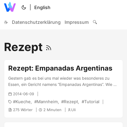
|
English
☕
Datenschutzerklärung
Impressum
🔍
Rezept
Rezept: Empanadas Argentinas
Gestern gab es bei uns mal wieder was besonderes zu
Essen, ein Gericht namens “Empanadas Argentinas”. Wie es
gemacht wird, wie es aussieht und was man dazu braucht
2014-06-09
steht im folgenden Blogbeitrag :) Zutaten für 3 Personen: -
Kueche
Mannheim
Rezept
Tutorial
Für den Teig: 300g Mehl 100g Magerine / Butter 1 TL Salz
1/4L Instant-Brühe Arbeitswerkzeuge: Teigschüssel
275 Wörter
2 Minuten
Uli
Mittelgroßer Topf/Pfanne Backofen & Backblech Pinsel
(oder Löffel) Nudelholz Zusätzlich: Mehl zum Ausrollen 1 Ei