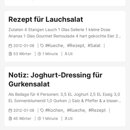
anschließend das Ei dazugeben. Dann Öl und Milch dazu
und stetig weitermischen. Dann die Tasse bei maximaler
Rezept für Lauchsalat
Leistung in die Mikrowelle. Bei 1000 Watt dauert es etwa
drei Minuten, bis der “Kuchen” fertig ist, was man daran
Zutaten 4 Stangen Lauch 1 Glas Sellerie 1 kleine Dose
erkennt, dass sich der Teig nicht weiter ausdehnt. ...
Ananas 1 Glas Gourmet Remoulade 4 hart gekochte Eier 2
grüne Äpfel Zubereitung Salzwasser aufsetzen Lauch
Kueche
Rezept
Salat
2012-01-08
schneiden und 5-10 Minuten im Salzwasser kochen Ananas
53 Wörter
1 Minute
Uli
abtropfen Sellerie abtropfen Eier klein schneiden Alles
vermengen, zum Schluss die Remoulade zufügen Aufgrund
Gourmet-Remoulade keine weiteren Gewürze notwendig
Notiz: Joghurt-Dressing für
Gurkensalat
Als Beilage für 4 Personen: 3,5 EL Joghurt 2,5 EL Essig 3,0
EL Sonnenblumenöl 1,0 Gurken ;) Salz & Pfeffer & a bisserl
Zucker Dazu Kräuter / Dill nach belieben. Das ganze mixen
Kochen
Kueche
Rezept
2012-01-08
und gut is :) PS: Notiz an mich selbst, nicht wundern ;)
45 Wörter
1 Minute
Uli