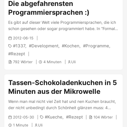
| - Für die Füllung: 1 mittelgroße Zwiebel 2EL OlivenÃ–l 1/4L
Die abgefahrensten
Instant-Brühe 250g Rinderhack 1TL Paprikapulver 1TL Salz
Programmiersprachen :)
Oregano 1/2 EL Mehl 2 hart gekochte Eier 1 Paprika |
Füllung: ...
Es gibt auf dieser Welt viele Programmiersprachen, die ich
schon gesehen oder sogar programmiert habe. In “Formale
Sprachen und Compilerbau” habe ich in der Uni auch
2012-06-15
einfache Sprachen schon selbst erstellt. Letztendlich kam
1337
Development
Kochen
Programme
aber keine wirklich aus diesen Räumen heraus. Heute habe
ich zufälligerweise wieder ein paar Sprachen angesehen
Rezept
und hier mal die Besten zusammengesucht (alphabetisch
792 Wörter
4 Minuten
Uli
sortiert). Chef Basierend auf einem Rezept (Source-Code)
wird ein Gericht (Programm) gekocht, sehr freaky: ...
Tassen-Schokoladenkuchen in 5
Minuten aus der Mikrowelle
Wenn man mal nicht viel Zeit hat und nen Kuchen braucht,
der nicht unbedingt durch Schönheit glänzen muss: 4
Esslöffel Mehl 4 Esslöffel Zucker 2 Esslöffel Kakao 1 Ei 3
Kueche
Rezept
2012-05-30
104 Wörter
Esslöffel Milch 3 Esslöffel Öl Eine Tasse Die trockenen
1 Minute
Uli
Zutaten (Mehl, Zucker und Kakao) kurz mischen,