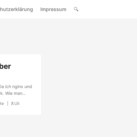
hutzerklärung
Impressum
🔍
ber
Da ich nginx und
ck. Wie man
 priorisiert als
te
Uli
ghest Prio for
/dotdeb Wenn man
x” durchführt, so