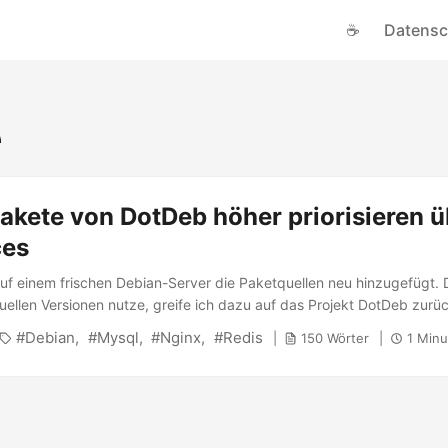
☕
Datensc
akete von DotDeb höher priorisieren ü
ces
uf einem frischen Debian-Server die Paketquellen neu hinzugefügt. 
uellen Versionen nutze, greife ich dazu auf das Projekt DotDeb zurü
 findet sich hier, jedoch steht dort nicht, wie man nun die Pakete höher
Debian
Mysql
Nginx
Redis
150 Wörter
1 Minu
sitories. Das ist jedoch recht einfach: 1 2 3 4 echo "Explanation: Hi
" > /etc/apt/preferences.d/dotdeb echo "Package: *" >>
ences.d/dotdeb echo "Pin: release o=packages.dotdeb.org" >>
nces.d/dotdeb echo "Pin-Priority: 999" >> /etc/apt/preferences.d
apt-get update” beispielsweise für nginx das “apt-cache policy ngin