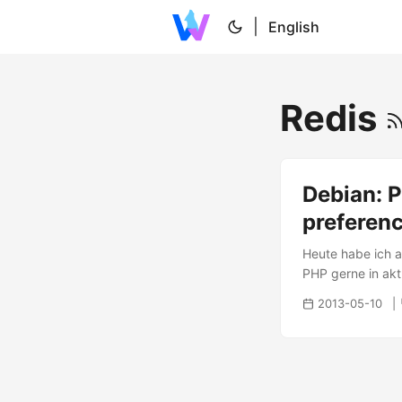
|
English
Redis
Debian: P
preferen
Heute habe ich a
PHP gerne in akt
dieses einbindet,
2013-05-10
die Standard-Repo
DotDeb-packages
/etc/apt/prefer
/etc/apt/prefere
nun nach einem “