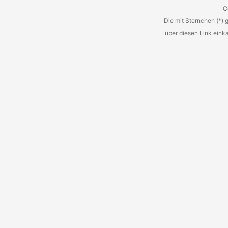
sieht man: ...
C
Die mit Sternchen (*) 
über diesen Link eink