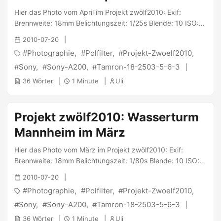
Hier das Photo vom April im Projekt zwölf2010: Exif:
Brennweite: 18mm Belichtungszeit: 1/25s Blende: 10 ISO:
100 Geschossen wurde es mit der Sony α200 und dem
2010-07-20
Tamron 18-250/3.5-6.3. PS: @ Jana : Teilnehmer #188 -
Photographie
Polfilter
Projekt-Zwoelf2010
Uli
Sony
Sony-A200
Tamron-18-2503-5-6-3
36 Wörter
1 Minute
Uli
Projekt zwölf2010: Wasserturm
Mannheim im März
Hier das Photo vom März im Projekt zwölf2010: Exif:
Brennweite: 18mm Belichtungszeit: 1/80s Blende: 10 ISO:
100 Geschossen wurde es mit der Sony α200 und dem
2010-07-20
Tamron 18-250/3.5-6.3. PS: @ Jana : Teilnehmer #188 -
Photographie
Polfilter
Projekt-Zwoelf2010
Uli
Sony
Sony-A200
Tamron-18-2503-5-6-3
36 Wörter
1 Minute
Uli