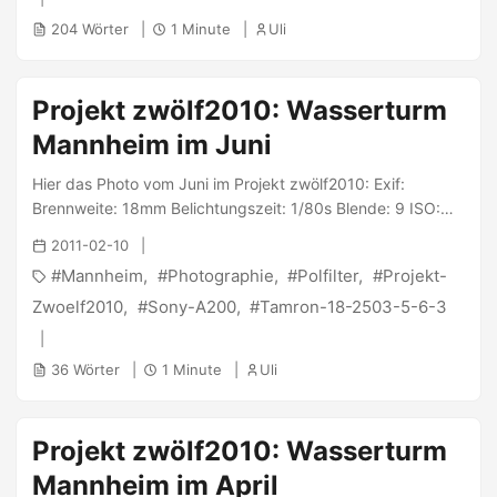
mich als Teilnehmer #188 in das Projekt zwölf2010
204 Wörter
1 Minute
Uli
aufnahm. ...
Projekt zwölf2010: Wasserturm
Mannheim im Juni
Hier das Photo vom Juni im Projekt zwölf2010: Exif:
Brennweite: 18mm Belichtungszeit: 1/80s Blende: 9 ISO:
100 Geschossen wurde es mit der Sony α200 und dem
2011-02-10
Tamron 18-250/3.5-6.3. PS: @ Jana : Teilnehmer #188 -
Mannheim
Photographie
Polfilter
Projekt-
Uli
Zwoelf2010
Sony-A200
Tamron-18-2503-5-6-3
36 Wörter
1 Minute
Uli
Projekt zwölf2010: Wasserturm
Mannheim im April