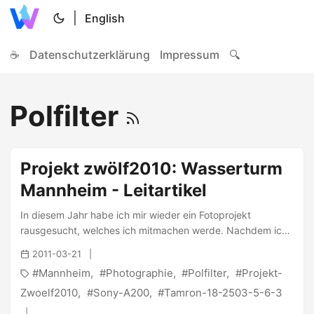
|
English
☕
Datenschutzerklärung
Impressum
🔍
Polfilter
Projekt zwölf2010: Wasserturm
Mannheim - Leitartikel
In diesem Jahr habe ich mir wieder ein Fotoprojekt
rausgesucht, welches ich mitmachen werde. Nachdem ich
beim letztjährigen Projekt52 nach wenigen Photos
2011-03-21
irgendwann schon den Faden verloren hatte und mir dann
Mannheim
Photographie
Polfilter
Projekt-
das nachholen zu viel wurde, habe ich mich entschlossen
dieses Jahr nur 12 Photos für ein Projekt zu schießen. Ich
Zwoelf2010
Sony-A200
Tamron-18-2503-5-6-3
machte mich auf die Suche und landete bei Jana , die