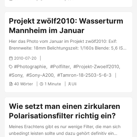
Projekt zwölf2010: Wasserturm
Mannheim im Januar
Hier das Photo vom Januar im Projekt zwölf2010: Exif:
Brennweite: 18mm Belichtungszeit: 1/160s Blende: 5,6 ISO:
100 Geschossen wurde es mit der Sony α200 und dem
2010-07-20
Tamron 18-250/3.5-6.3 mit davor geschnalltem Polfilter.
Photographie
Polfilter
Projekt-Zwoelf2010
PS: @ Jana : Teilnehmer #188 - Uli
Sony
Sony-A200
Tamron-18-2503-5-6-3
40 Wörter
1 Minute
Uli
Wie setzt man einen zirkularen
Polarisationsfilter richtig ein?
Meines Erachtens gibt es nur wenige Filter, die man sich
unbedingt leisten sollte und dazu gehört definitiv ein