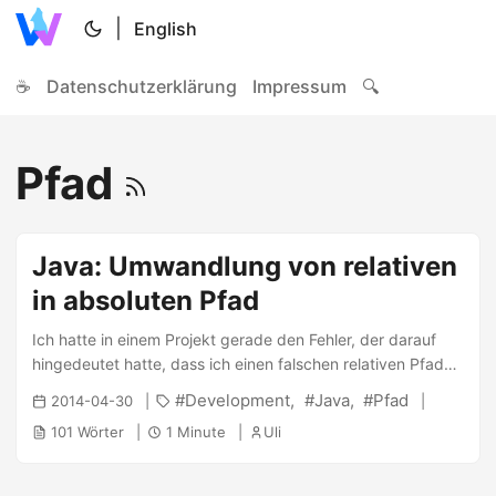
|
English
☕
Datenschutzerklärung
Impressum
🔍
Pfad
Java: Umwandlung von relativen
in absoluten Pfad
Ich hatte in einem Projekt gerade den Fehler, der darauf
hingedeutet hatte, dass ich einen falschen relativen Pfad
angegeben hatte. Somit wollte ich nun als debugging eine
Development
Java
Pfad
2014-04-30
Ausgabe des absoluten Pfades durchführen. Die
101 Wörter
1 Minute
Uli
Umwandlung ist (wenn man weiss wie) recht einfach, unten
sind die beiden Möglichkeiten: 1 2 3 4 5 6 7 8 9 10 11 12 13
14 15 16 import java.nio.file.*; public class MyPath { public