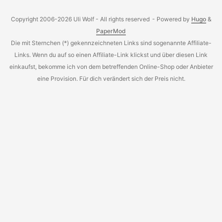
static void main(String[] args) throws Exception { String
RELATIVE_PATH = "../my/path/somewhere/"; Path path;
Copyright 2006-2026 Uli Wolf - All rights reserved
- Powered by
Hugo
&
path = Paths.get(RELATIVE_PATH);
PaperMod
System.out.println("Absolute Path: " +
Die mit Sternchen (*) gekennzeichneten Links sind sogenannte Affiliate-
path.toAbsolutePath()); path =
Links. Wenn du auf so einen Affiliate-Link klickst und über diesen Link
FileSystems.getDefault().getPath(RELATIVE_PATH);
einkaufst, bekomme ich von dem betreffenden Online-Shop oder Anbieter
System.out.println("Absolute Path: " +
eine Provision. Für dich verändert sich der Preis nicht.
path.toAbsolutePath()); } } Quelle