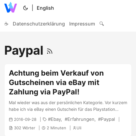
|
English
☕
Datenschutzerklärung
Impressum
🔍
Paypal
Achtung beim Verkauf von
Gutscheinen via eBay mit
Zahlung via PayPal!
Mal wieder was aus der persönlichen Kategorie. Vor kurzem
habe ich via eBay einen Gutschein für das Playstation
Network verkauft. Zahlung via Paypal erhalten und Code
Ebay
Erfahrungen
Paypal
2016-09-28
via eBay-Nachricht gesendet. Habt ihr den Fehler schon
302 Wörter
2 Minuten
Uli
entdeckt? Der Paypal-Verkäuferschutz gilt aktuell wenn
folgendes erfüllt ist: Bei dem gekauften Artikel muss es sich