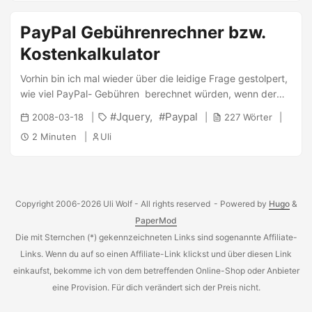
um einen gegenständlichen, materiellen Artikel handeln, der
PayPal Gebührenrechner bzw.
versendet werden kann. Darüber hinaus sind folgende
Artikel nicht abgedeckt: immaterielle Güter,
Kostenkalkulator
Dienstleistungen, Geschenkgutscheine, Flugtickets,
Downloads, Softwarelizenzen und weitere nicht-physische
Vorhin bin ich mal wieder über die leidige Frage gestolpert,
Güter, Fahrzeuge mit einem Motor, beispielsweise Autos,
wie viel PayPal- Gebühren berechnet würden, wenn der
Motorräder, Boote und Flugzeuge, Artikel, die nicht
Käufer mit der Option für Warenbezahlung bezahlen würde.
Jquery
Paypal
2008-03-18
227 Wörter
versendet werden können, Artikel bei Selbstabholung
Im Gegensatz zur Bezahlung zwischen Freunden im Inland
2 Minuten
Uli
durch den Käufer. Damit fällt der Gutschein möglicherweise
entstehen dabei einige Gebühren für den Empfänger ( der
raus. Aber es kommt ja noch schlimmer ;) Anspruch besteht
Absender bezahlt weiterhin nichts ). ...
nur, wenn: ...
Copyright 2006-2026 Uli Wolf - All rights reserved
- Powered by
Hugo
&
PaperMod
Die mit Sternchen (*) gekennzeichneten Links sind sogenannte Affiliate-
Links. Wenn du auf so einen Affiliate-Link klickst und über diesen Link
einkaufst, bekomme ich von dem betreffenden Online-Shop oder Anbieter
eine Provision. Für dich verändert sich der Preis nicht.