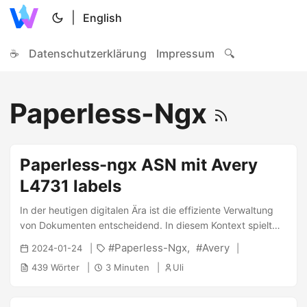
|
English
☕
Datenschutzerklärung
Impressum
🔍
Paperless-Ngx
Paperless-ngx ASN mit Avery
L4731 labels
In der heutigen digitalen Ära ist die effiziente Verwaltung
von Dokumenten entscheidend. In diesem Kontext spielt
paperless-ngx eine entscheidende Rolle, indem es eine
Paperless-Ngx
Avery
2024-01-24
innovative Lösung für die nahtlose Integration von
439 Wörter
3 Minuten
Uli
physischen und digitalisierten Dokumenten bietet.
Paperless-ngx, ein fortschrittliches
Dokumentenmanagementsystem, ermöglicht es Nutzern,