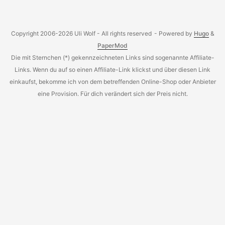
den Teufel gesehen), der Serveradmin ist aber dran und
zuversichtlich, dass bald wieder alles online ist :) Backup
gibts keins, daher ist derzeit erstmal alles offline. ...
Copyright 2006-2026 Uli Wolf - All rights reserved
- Powered by
Hugo
&
PaperMod
Die mit Sternchen (*) gekennzeichneten Links sind sogenannte Affiliate-
Links. Wenn du auf so einen Affiliate-Link klickst und über diesen Link
einkaufst, bekomme ich von dem betreffenden Online-Shop oder Anbieter
eine Provision. Für dich verändert sich der Preis nicht.