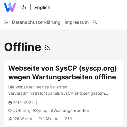
|
English
☕
Datenschutzerklärung
Impressum
🔍
Offline
Webseite von SysCP (syscp.org)
wegen Wartungsarbeiten offline
Die Webseiten meines geliebten
Serveradministratonspanels SysCP sind seit gestern
morgen aufgrund von Wartungsarbeiten offline.
2010-12-21
Hintergrund ist die kürzliche Migration des bestehenden
Offline
Syscp
Wartungsarbeiten
Systems in ein XEN-System . Anscheinend bockt der
Kernel des Hostsystems nach dem Update auf eine neuere
125 Wörter
1 Minute
Uli
Version noch ein wenig (hat wohl wie linux-vserver auch