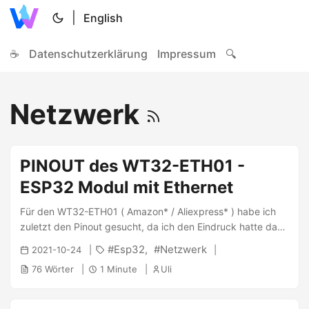
|
English
☕
Datenschutzerklärung
Impressum
🔍
Netzwerk
PINOUT des WT32-ETH01 -
ESP32 Modul mit Ethernet
Für den WT32-ETH01 ( Amazon* / Aliexpress* ) habe ich
zuletzt den Pinout gesucht, da ich den Eindruck hatte dass
im Netz einige falsche herumgeistern. Beispielsweise ist auf
Esp32
Netzwerk
2021-10-24
vielen Bilder für den RXD PIN der IO35 angezeichnet,
76 Wörter
1 Minute
Uli
obwohl der Hersteller IO5 angibt. Dieser Beitrag hier zeigt
ein paar Details dieses Boards. Für den PINOUT dieses
Boards wird man beim hersteller des Boards im Datasheet