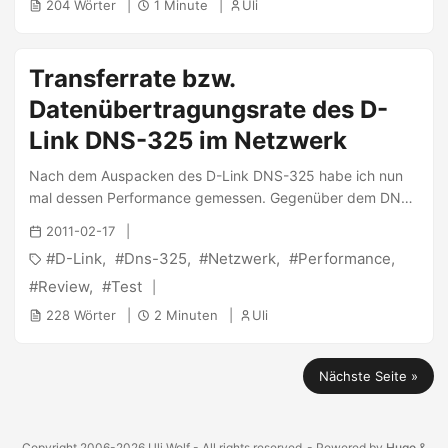
204 Wörter
1 Minute
Uli
Transferrate bzw.
Datenübertragungsrate des D-
Link DNS-325 im Netzwerk
Nach dem Auspacken des D-Link DNS-325 habe ich nun
mal dessen Performance gemessen. Gegenüber dem DNS-
320 sollte nochmal ein Vorsprung in der Übertragungsrate
2011-02-17
machbar sein, dessen war ich mir sicher. Die Messungen
D-Link
Dns-325
Netzwerk
Performance
sind natürlich alle in meiner Umgebung geschehen und
daher nur zum Teil repräsentativ, trotzdem dürfte es ein
Review
Test
Anhaltspunkt sein. Testaufbau: Der Transfer der Daten
228 Wörter
2 Minuten
Uli
geschieht von einem PC mit OnBoard-Gigabit-
Netzwerkkarte über ein Gigabit-LAN (1D-Link DGS-1005D
als Switch) zum NAS, in dem 2Seagate 500GB 7200rpm-
Nächste Seite »
Festplatten verbaut wurden. Das NAS ist derzeit mit der
Firmware Version 1.00 ausgestattet. Vor den Tests habe ich
die Einstellungen auf Auslieferungszustand (Alle
Copyright 2006-2026 Uli Wolf - All rights reserved
- Powered by
Hugo
&