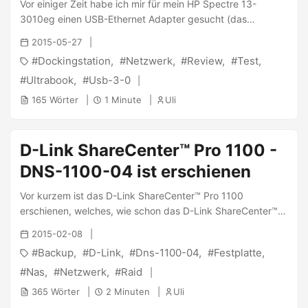
Vor einiger Zeit habe ich mir für mein HP Spectre 13-
3010eg einen USB-Ethernet Adapter gesucht (das
Ultrabook hat leider keinen), da ich ein Fan von
2015-05-27
kabelgebundenen Netzwerken bin. Anforderungen:
Dockingstation
Netzwerk
Review
Test
Stabiler Betrieb auch bei Vollauslastung Aufwachen nach
Standby oder Ruhezustand Windows 8 Kompatibel Gigabit
Ultrabook
Usb-3-0
USB 3.0 Und man glaubt nicht wieviele Adapter diese
165 Wörter
1 Minute
Uli
Anforderungen nicht erfüllen. Nach einigen Versuchen hatte
sich bei mir die Dockingstation “I-TEC USB 3.0 Advance
Docking Station Mini” als ein optimaler Kandidat
D-Link ShareCenter™ Pro 1100 -
herausgestellt. ...
DNS-1100-04 ist erschienen
Vor kurzem ist das D-Link ShareCenter™ Pro 1100
erschienen, welches, wie schon das D-Link ShareCenter™
Pro 1200 viele interessante Funktionalitäten für kleine und
2015-02-08
mittlere Unternehmen mitbringt. Bei einem Straßenpreis
Backup
D-Link
Dns-1100-04
Festplatte
von 400 Euro ist das System schon durchaus in einem
Preissegment, wo auch Qnap und Synology spielen. D-Link
Nas
Netzwerk
Raid
beschreibt das NAS folgendermaßen im Datenblatt: Kleine
365 Wörter
2 Minuten
Uli
und mittlere Unternehmen haben einen wachsenden Bedarf