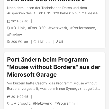
Nach dem Lesen der Technischen Daten und dem
Auspacken des D-Link DNS-320 habe ich nun mal dessen
Performance gemessen. Die Messungen sind natürlich alle
2011-09-16
in meiner Umgebung geschehen und daher nur zum Teil
D-Link
Dns-320
Netzwerk
Performance
repräsentativ, trotzdem dürfte es ein Anhaltspunkt sein.
Testaufbau: Der Transfer der Daten geschieht von einem
Review
PC mit OnBoard-Gigabit-Netzwerkkarte über ein Gigabit-
200 Wörter
1 Minute
Uli
LAN (1D-Link DGS-1005D als Switch) zum NAS, in dem
2Seagate 500GB 7200rpm-Festplatten verbaut wurden.
Das NAS ist derzeit mit der Firmware Version 1.00
Port ändern beim Programm
ausgestattet. Vor den Tests habe ich die Einstellungen auf
"Mouse without Borders" aus der
Auslieferungszustand (Alle Serversoftware ausser Samba
ist deaktiviert) gesetzt und die Platten jeweils frisch
Microsoft Garage
formatiert. Es wurde jeweils eine Dummydatei mit 1,5GB
Größe einmal mittels Windows 7 und einmal per TeraCopy
Vor kurzem hatte Caschy das Programm Mouse without
übertragen und der Durchschnittswert aus beiden Werten
Borders vorgestellt, was bei mir nun Synergy+ abgelöst
unten eingetragen. Die Werte haben sich jeweils jedoch
hat. ...
2011-09-15
nicht oder nur extrem gering unterschieden. ...
Microsoft
Netzwerk
Programm