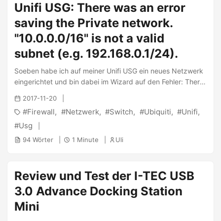
Unifi USG: There was an error
fündig. ...
saving the Private network.
"10.0.0.0/16" is not a valid
subnet (e.g. 192.168.0.1/24).
Soeben habe ich auf meiner Unifi USG ein neues Netzwerk
eingerichtet und bin dabei im Wizard auf den Fehler: There
was an error saving the … network. “10.0.0.0/16” is not a
2017-11-20
valid subnet (e.g. 192.168.0.1/24). gestoßen. Irgendwie
Firewall
Netzwerk
Switch
Ubiquiti
Unifi
uncool. Im Popup sah das so aus, falls relevant: Nach einer
Weile des rumprobierens hatte ich es raus. Ich hatte im
Usg
Gateway “10.0.0.0/16” eingetragen. Trägt man dort
94 Wörter
1 Minute
Uli
“10.0.0.1/16” ein, so klappt das speichern: ...
Review und Test der I-TEC USB
3.0 Advance Docking Station
Mini