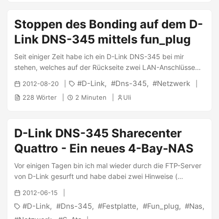
an Lösungen zur Datenkonsolidierung und für den
Dateiaustausch. Das NAS-System DNS-1100-04
Stoppen des Bonding auf dem D-
(ShareCenter Pro 1100) von D-Link gibt mit seinen
Link DNS-345 mittels fun_plug
zahlreichen Zusatzfunktionen für die Verwaltung und
Sicherung wichtiger Dateien eine Antwort auf diesen
Seit einiger Zeit habe ich ein D-Link DNS-345 bei mir
steigenden Speicherbedarf. ...
stehen, welches auf der Rückseite zwei LAN-Anschlüsse
aufweist, die im Webinterface nur auf Bonding
D-Link
Dns-345
Netzwerk
2012-08-20
konfigurierbar sind. Die Option dieses Bonding aufzulösen
228 Wörter
2 Minuten
Uli
hatte D-Link deaktiviert. Mittels eines installierten fun_plug
war es aber kein Problem. Los gehts mit der Umstellung
des Settings: 1 2 xmldbc -s
D-Link DNS-345 Sharecenter
"/network_mgr/bonding/enable" 0 xmldbc -D
/usr/local/config/config.xml Das bewirkt, dass das Bonding
Quattro - Ein neues 4-Bay-NAS
deaktiviert wird. Wahlweise kann man
/usr/local/config/config.xml editieren. Anschließend muss
Vor einigen Tagen bin ich mal wieder durch die FTP-Server
man einmal das NAS durchstarten, damit das Bonding
von D-Link gesurft und habe dabei zwei Hinweise (
deaktiviert wird. ...
Datenblatt ( Mirror) und Handbuch ( Mirror)) auf ein neues
2012-06-15
NAS von D-Link gefunden, das D-Link DNS-345
D-Link
Dns-345
Festplatte
Fun_plug
Nas
Sharecenter Quattro, ein NAS mit 4 Festplatteneinschüben