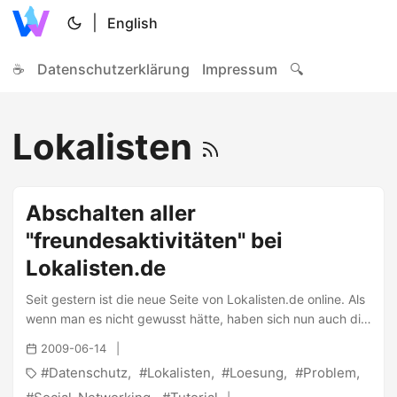
|
English
☕
Datenschutzerklärung
Impressum
🔍
Lokalisten
Abschalten aller
"freundesaktivitäten" bei
Lokalisten.de
Seit gestern ist die neue Seite von Lokalisten.de online. Als
wenn man es nicht gewusst hätte, haben sich nun auch die
Lokalisten zu einer der Seiten ( siehe StudiVZ) entwickelt,
2009-06-14
die ich noch mehr meiden werde als bisher. Per Default
Datenschutz
Lokalisten
Loesung
Problem
werden alle Aktivitäten (Profiländerungen, Freundschaften,
Gruppenaktivitäten, Tagebucher/Gästebucheintrage und