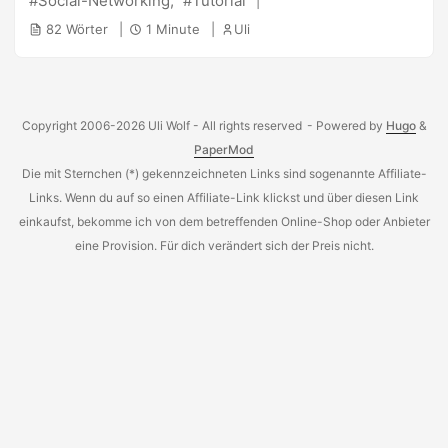
Social-Networking
Tutorial
vieles mehr) allen Freunden gezeigt. Pfui Teufel… Naja
82 Wörter
1 Minute
Uli
natürlich kann mans abstellen: Man klicke rechts oben auf “
privatsphäre ”. Anschließend alle Häckchen entfernen und
auf “speichern” klicken. Danke an Alex für den Hinweis!
Copyright 2006-2026 Uli Wolf - All rights reserved
- Powered by
Hugo
&
PaperMod
Die mit Sternchen (*) gekennzeichneten Links sind sogenannte Affiliate-
Links. Wenn du auf so einen Affiliate-Link klickst und über diesen Link
einkaufst, bekomme ich von dem betreffenden Online-Shop oder Anbieter
eine Provision. Für dich verändert sich der Preis nicht.