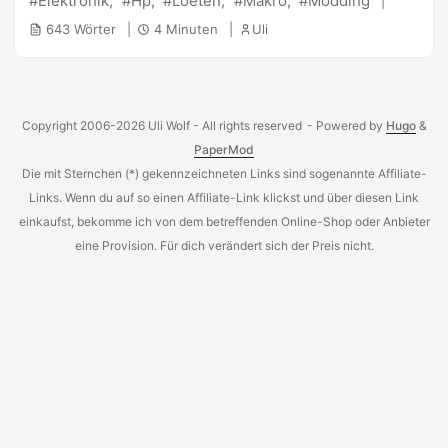
Elektronik
Hp
Loeten
Makro
Modding
einem Forum auf einen Thread , welcher sich damit intensiv
643 Wörter
4 Minuten
Uli
auseinandersetzte. Dort wurde als Lösung der Einbau einer
kostspiegligen 1,8"-SSD oder das Ersetzen des DVD-
Laufwerks durch einen 2,5"-Festplattenadapter empfohlen.
Ersteres schied für mich aus, da entsprechende SSD’s mit
Copyright 2006-2026 Uli Wolf - All rights reserved
- Powered by
Hugo
&
64GB derzeit ca. 200€ und mehr kosten. Die zweite
PaperMod
Variante versprach eine schnelle Lösung, da ich sowieso
Die mit Sternchen (*) gekennzeichneten Links sind sogenannte Affiliate-
noch eine schnelle 80GB 2,5"-SATA-Festplatte mit
7200rpm hier liegen hatte. ...
Links. Wenn du auf so einen Affiliate-Link klickst und über diesen Link
einkaufst, bekomme ich von dem betreffenden Online-Shop oder Anbieter
eine Provision. Für dich verändert sich der Preis nicht.