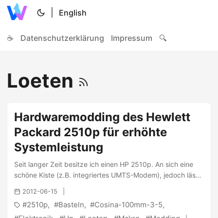
|
English
☕
Datenschutzerklärung
Impressum
🔍
Loeten
Hardwaremodding des Hewlett
Packard 2510p für erhöhte
Systemleistung
Seit langer Zeit besitze ich einen HP 2510p. An sich eine
schöne Kiste (z.B. integriertes UMTS-Modem), jedoch lässt
die Systemleistung manchmal etwas zu wünschen übrig.
2012-06-15
Der hauptsächliche Flaschenhals ist die interne 1,8"-
2510p
Basteln
Cosina-100mm-3-5
Festplatte mit 4200rpm, welche eine Lese-Transferrate von
ca. 20-25MB/s erlaubt. Vor kurzem stieß ich jedoch in