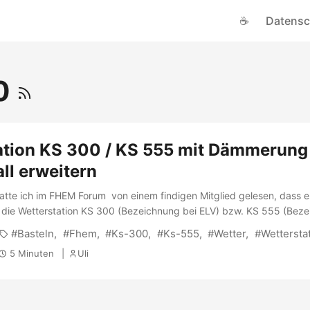
☕
Datensc
0
ation KS 300 / KS 555 mit Dämmerung
all erweitern
 hatte ich im FHEM Forum von einem findigen Mitglied gelesen, dass e
, die Wetterstation KS 300 (Bezeichnung bei ELV) bzw. KS 555 (Bez
essung des Lichteinfalls und der Dämmerung zu erweitern. ...
Basteln
Fhem
Ks-300
Ks-555
Wetter
Wettersta
5 Minuten
Uli