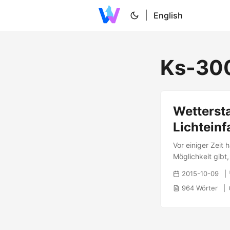
|
English
Ks-30
Wetterst
Lichteinf
Vor einiger Zeit
Möglichkeit gibt
conrad) um die M
2015-10-09
964 Wörter