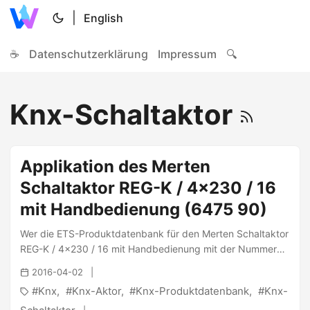
|
English
☕
Datenschutzerklärung
Impressum
🔍
Knx-Schaltaktor
Applikation des Merten
Schaltaktor REG-K / 4x230 / 16
mit Handbedienung (6475 90)
Wer die ETS-Produktdatenbank für den Merten Schaltaktor
REG-K / 4x230 / 16 mit Handbedienung mit der Nummer
“6475 90” sucht, wird mit dem Download der
2016-04-02
“M260_TP.VD1” von 2001 auf der Archiv-Seite von Merten
Knx
Knx-Aktor
Knx-Produktdatenbank
Knx-
glücklich werden. ...