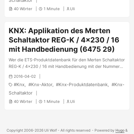
Schaltaktor
40 Wörter
1 Minute
Uli
KNX: Applikation des Merten
Schaltaktor REG-K / 4x230 / 16
mit Handbedienung (6475 29)
Wer die ETS-Produktdatenbank für den Merten Schaltaktor
REG-K / 4x230 / 16 mit Handbedienung mit der Nummer
“6475 29” sucht, wird mit dem Download der
2016-04-02
“M230_TP.VD1” von 1998 auf der Archiv-Seite von Merten
Knx
Knx-Aktor
Knx-Produktdatenbank
Knx-
glücklich werden. ...
Schaltaktor
40 Wörter
1 Minute
Uli
Copyright 2006-2026 Uli Wolf - All rights reserved
- Powered by
Hugo
&