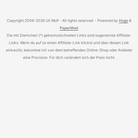
ausgeschieden. Leider gibt es auch von Qeridoo dazu
keine schöne Lösung. ...
Copyright 2006-2026 Uli Wolf - All rights reserved
- Powered by
Hugo
&
PaperMod
Die mit Sternchen (*) gekennzeichneten Links sind sogenannte Affiliate-
Links. Wenn du auf so einen Affiliate-Link klickst und über diesen Link
einkaufst, bekomme ich von dem betreffenden Online-Shop oder Anbieter
eine Provision. Für dich verändert sich der Preis nicht.