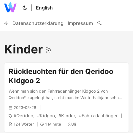
|
English
☕
Datenschutzerklärung
Impressum
🔍
Kinder
Rückleuchten für den Qeridoo
Kidgoo 2
Wenn man sich den Fahrradanhänger Kidgoo 2 von
Qeridoo* zugelegt hat, steht man im Winterhalbjahr schnell
vor der Herausforderung, dass dieser beleuchtet werden
2023-05-28
soll. Meine Anforderung war zudem, dass die Leuchte im
Qeridoo
Kidgoo
Kinder
Fahrradanhänger
Fahrradanhängerbetrieb funktional sein, aber beim Joggen
und Spazieren nicht im Weg sein soll. D.h. alle Leuchten
124 Wörter
1 Minute
Uli
welche am Handgriff befestigt werden, waren recht schnell