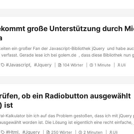
ier die Grafik, wie eine Auswertung aussieht: ...
ekommt große Unterstützung durch Mi
a
gkeiten ein großer Fan der Javascript-Bibliothek jQuery und habe au
 verfasst. Gerade lese ich bei golem.de , dass diese Bibliothek nun 
Microsoft und Nokia gefunden haben. Die beiden Firmen wollen jQuery
Javascript
Jquery
104 Wörter
1 Minute
Uli
 vorantreiben (und natürlich auch komplett in ihren Browsern unterstü
en, also z.B. die zur Kartendarstellung, auf jQuery umstellen, Micros
d ASP.NET mit jQuery verbundlen. Momentan setzen diese schon Firm
t und Reuters ein und wird bei Software wie Wordpress (z.B. dieses Blog
rüfen, ob ein Radiobutton ausgewählt
keiten, ich bin mal gespannt!
 ist
l-Kalkulator bin ich auf das Problem gestoßen, dass ich mit jQuery 
usgewählt worden ist. Die Lösung ist eigentlich eine recht einfache, 
dig geworden. Der Code für die Radiobuttons: 1 2 3 if ($("#radio1:che
Html
Jquery
250 Wörter
2 Minuten
Uli