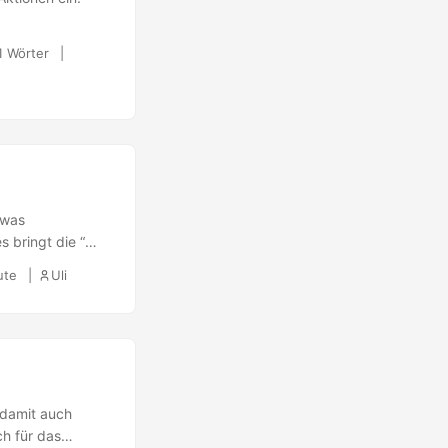
1 Wörter
twas
 bringt die “
irm. Im Browser
ute
Uli
Seite abgerufen
 damit auch
ch für das