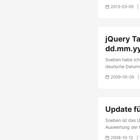
Internet Pack M 
2013-03-05
bereits einen Ac
jedoch ein großes
momentan 200MB I
(Derzeit: 1.05 B
jQuery T
sind die Abrechn
Ende des Abrech
dd.mm.y
verbraucht hat,
bietet leider kei
Soeben habe ich 
geschrieben, we
deutsche Datumsf
verarbeiten und
einfach, da man 
2009-05-05
Sorter: 1 2 3 4 5
false; }, format: 
Date(a.reverse().j
Update fü
Soeben ist das U
Auswertung der Da
eben diese Biblio
2008-10-12