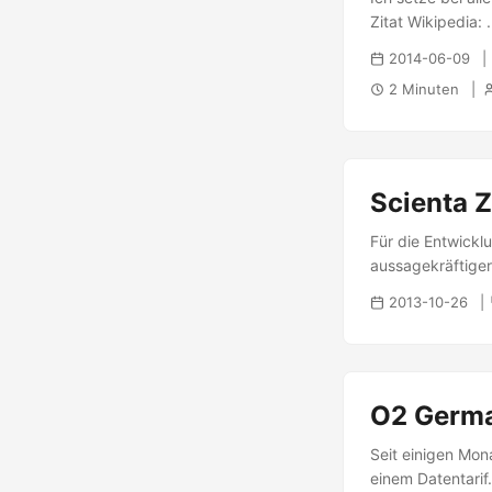
Zitat Wikipedia: .
2014-06-09
2 Minuten
Scienta 
Für die Entwick
aussagekräftiger
Scienta ZF Debug
2013-10-26
können dann in d
werden: ...
O2 Germa
Seit einigen Mon
einem Datentarif