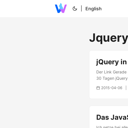
|
English
Jquer
jQuery in
Der Link Gerade 
30 Tagen jQuery l
anderen Leser. ..
2015-04-06
Das Java
Ich setze bei al