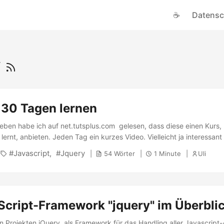
☕
Datensc
y
 30 Tagen lernen
eben habe ich auf net.tutsplus.com gelesen, dass diese einen Kurs,
ernt, anbieten. Jeden Tag ein kurzes Video. Vielleicht ja interessant
.
Javascript
Jquery
54 Wörter
1 Minute
Uli
Script-Framework "jquery" im Überbli
len Projekten jQuery als Framework für das Handling aller Javascript-