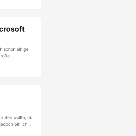
crosoft
ch schon einige
große
 aktiv
tzen). Nokia will
oft wird das
en wie Google,
!) mitgeliefert.
prüfen wollte, ob
jedoch bin ich
cked").val() ==