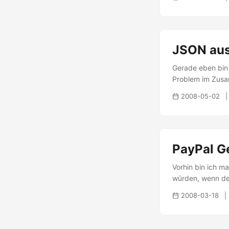
"value1") { alert
Radiobutton ausg
($("#radio1:check
komplettes Beispie
JSON aus
Gerade eben bin 
Problem im Zusa
POST-Requests an
2008-05-02
Verarbeitung ben
übermittelt wird
nach GET-Anfrage
...
PayPal G
Vorhin bin ich m
würden, wenn de
Bezahlung zwisc
2008-03-18
Absender bezahlt 