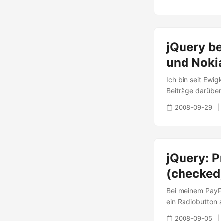
ausprobieren ;) H
jQuery b
und Noki
Ich bin seit Ewi
Beiträge darüber
Unterstützer in 
2008-09-29
unterstützen und
seine Applikation
VisualStudio un
Intel, IBM, Intui
jQuery: P
Sehr coole Neuig
(checked)
Bei meinem PayPa
ein Radiobutton a
nicht sofort fün
2008-09-05