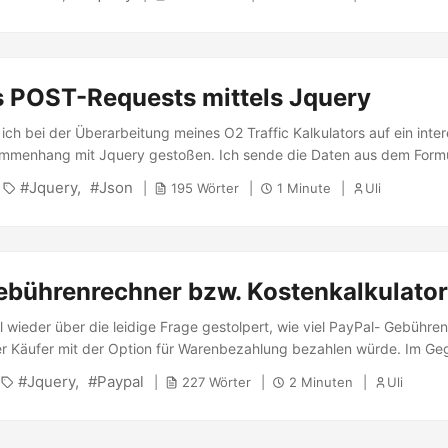
("Der erste Radiobutton wurde ausgewählt"); } Um jetzt nur zu prüfen
ewählt wurde, wird der folgende jquery-Code benötigt: 1 2 3 if
ed").val() == "value1") { alert("Der erste Radiobutton wurde ausgewä
l: ...
 POST-Requests mittels Jquery
ich bei der Überarbeitung meines O2 Traffic Kalkulators auf ein inte
mmenhang mit Jquery gestoßen. Ich sende die Daten aus dem Formul
 den Server, der mir derzeit einen einfachen String zurück gibt. Fü
Jquery
Json
195 Wörter
1 Minute
Uli
ötige ich jedoch die Trafficdaten der einzelnen Tage, was am einfa
. Wie die Dokumentation zeigt, gibt es eine getJson-Methode (Verar
n), jedoch leider keine postJSON-Methode. Es gibt aber einen kle
ebührenrechner bzw. Kostenkalkulator
al wieder über die leidige Frage gestolpert, wie viel PayPal- Gebühr
r Käufer mit der Option für Warenbezahlung bezahlen würde. Im Ge
hen Freunden im Inland entstehen dabei einige Gebühren für den Em
Jquery
Paypal
227 Wörter
2 Minuten
Uli
weiterhin nichts ). ...