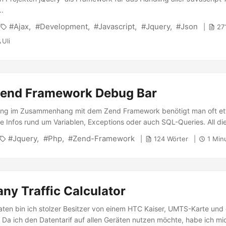
..
Ajax
Development
Javascript
Jquery
Json
27
Uli
Zend Framework Debug Bar
lung im Zusammenhang mit dem Zend Framework benötigt man oft e
e Infos rund um Variablen, Exceptions oder auch SQL-Queries. All dies
 Bar ” dem Entwickler nach einem schnellen Einbau auf den Bildsch
Jquery
Php
Zend-Framework
124 Wörter
1 Min
er momentanen Version 1.3 folgende Infos am Ende der generierten 
ny Traffic Calculator
aten bin ich stolzer Besitzer von einem HTC Kaiser, UMTS-Karte und
. Da ich den Datentarif auf allen Geräten nutzen möchte, habe ich mi