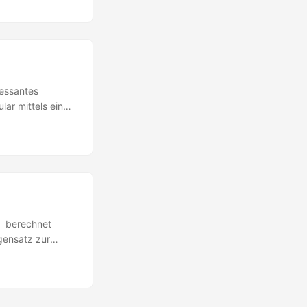
 ob der erste
hlt"); } Ein
ressantes
ar mittels eines
r die graphische
chsten als JSON
beitung von JSON
inen Workaround.
en berechnet
gensatz zur
pfänger ( der