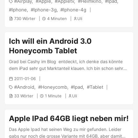
Airplay
Apple
Appletv
Heimkino
Ipad
ausgelegt und fügt sich in die heimische Apple-Landschaft
ein. In diesem Artikel möchte ich kurz drauf eingehen,
Iphone
Iphone-3g
Iphone-4g
warum es in der neuen, zweiten Generation nun interessant
730 Wörter
4 Minuten
Uli
fürs eigene Heimkino wäre. ...
Ich will ein Android 3.0
Honeycomb Tablet
Grad bei Cashy im Blog entdeckt, ich denke das könnte
dem iPad sehr gut Marktanteil klauen. Ich bin schon sehr
gespannt, auf dem Google Mobile Blog gibts noch ein
2011-01-06
bisschen Text dazu :)
Android
Honeycomb
Ipad
Tablet
33 Wörter
1 Minute
Uli
Apple IPad 64GB liegt neben mir!
Das Apple Ipad hat seinen Weg zu mir gefunden. Leider
gabs nur noch die grosse Variante mit 64GB, aber damit