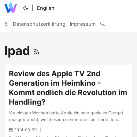
|
English
☕
Datenschutzerklärung
Impressum
🔍
Ipad
Review des Apple TV 2nd
Generation im Heimkino -
Kommt endlich die Revolution im
Handling?
Vor einigen Wochen hatte Apple ein sehr geniales Gadget
rausgebraucht, welches ich sehr interessant finde. Ich
spreche vom Apple TV , einer kleinen Set-Top-Box von
2014-03-30
(wen wundert’s) Apple. Das Gerät ist als Streaming-Gerät