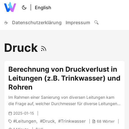
|
English
☕
Datenschutzerklärung
Impressum
🔍
Druck
Berechnung von Druckverlust in
Leitungen (z.B. Trinkwasser) und
Rohren
Im Rahmen einer Sanierung von diversen Leitungen kam
die Frage auf, welcher Durchmesser für diverse Leitungen
bzw. Rohre notwendig ist, um einen bestimmten Druck
2025-01-15
durch das Haus mit möglichst wenig Druckverlust zu
Leitungen
Druck
Trinkwasser
68 Wörter
transportieren. Nach etwas Recherche fand ich die
folgenden zwei Seiten, welche dies einfach online