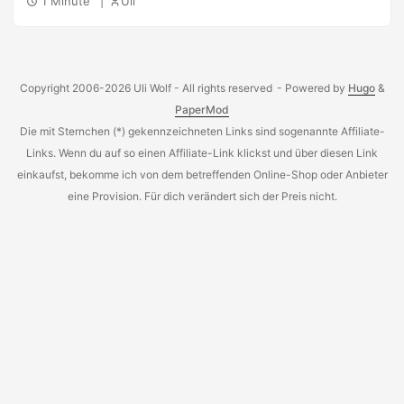
1 Minute
Uli
durchführen: http://www.druckverlust.online/
https://druckgefaelle-rechner.viega.de/ Ich hatte mich für
ersteren entschieden und konnte so schnell die
notwendigen Anbindungen für z.b. Trinkwasser oder
Copyright 2006-2026 Uli Wolf - All rights reserved
- Powered by
Hugo
&
Heizung berechnen.
PaperMod
Die mit Sternchen (*) gekennzeichneten Links sind sogenannte Affiliate-
Links. Wenn du auf so einen Affiliate-Link klickst und über diesen Link
einkaufst, bekomme ich von dem betreffenden Online-Shop oder Anbieter
eine Provision. Für dich verändert sich der Preis nicht.