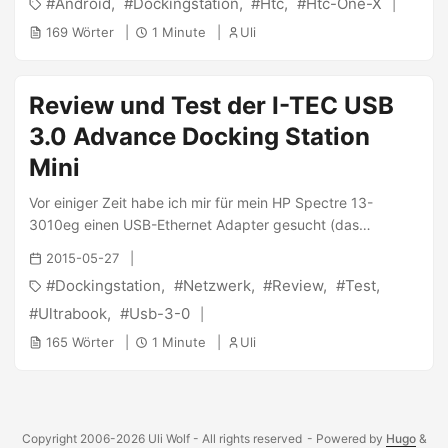
Android
Dockingstation
Htc
Htc-One-X
habe, hatte ich das Handy eingerichtet. Dabei ist mir auf
der Rückseite aufgefallen, dass dort 5 metallische Punkte
169 Wörter
1 Minute
Uli
vorhanden sind. Zunächst in der Übersicht: Genauer
betrachtet sind es 5 Punkte, die wohl kontaktiert werden
können: ...
Review und Test der I-TEC USB
3.0 Advance Docking Station
Mini
Vor einiger Zeit habe ich mir für mein HP Spectre 13-
3010eg einen USB-Ethernet Adapter gesucht (das
Ultrabook hat leider keinen), da ich ein Fan von
2015-05-27
kabelgebundenen Netzwerken bin. Anforderungen:
Dockingstation
Netzwerk
Review
Test
Stabiler Betrieb auch bei Vollauslastung Aufwachen nach
Standby oder Ruhezustand Windows 8 Kompatibel Gigabit
Ultrabook
Usb-3-0
USB 3.0 Und man glaubt nicht wieviele Adapter diese
165 Wörter
1 Minute
Uli
Anforderungen nicht erfüllen. Nach einigen Versuchen hatte
sich bei mir die Dockingstation “I-TEC USB 3.0 Advance
Docking Station Mini” als ein optimaler Kandidat
herausgestellt. ...
Copyright 2006-2026 Uli Wolf - All rights reserved
- Powered by
Hugo
&