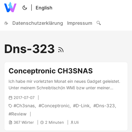
|
English
☕
Datenschutzerklärung
Impressum
🔍
Dns-323
Conceptronic CH3SNAS
Ich habe mir vorletzten Monat ein neues Gadget geleistet.
Unter meinem Schreibtisch(in WM) bzw unter meiner
Couch(in MA) steht nun ein kleines NAS (Network Attached
2017-07-07
Storage) von Conceptronic. Das CH3SNAS ist mit einem
Ch3snas
Conceptronic
D-Link
Dns-323
Marvell XScale (früher Intel XScale) Prozessor mit 500Mhz,
64MB Ram, 2 S-ATA-Festplatten und (sehr wichtig!) einem
Review
Gigabit-LAN-Anschluss ausgerüstet. Da es baugleich mit
367 Wörter
2 Minuten
Uli
dem DNS323 von D-Link ist, konnte ich nach einer kurzen