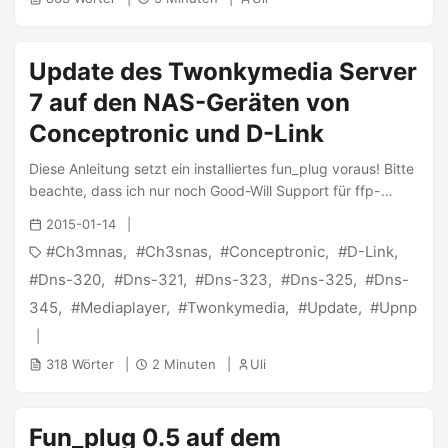
Update des Twonkymedia Server
7 auf den NAS-Geräten von
Conceptronic und D-Link
Diese Anleitung setzt ein installiertes fun_plug voraus! Bitte
beachte, dass ich nur noch Good-Will Support für ffp-
support leiste, da ich kein Gerät mehr in Betrieb habe Seit
2015-01-14
einiger Zeit ist eine neue Version für den Twonkymedia
Ch3mnas
Ch3snas
Conceptronic
D-Link
Server auf der Bildfläche und oft wurde ich gefragt, wie
man diese über eine bestehende Installation mit einer
Dns-320
Dns-321
Dns-323
Dns-325
Dns-
früheren Version drüber installiert ohne die bestehende
345
Mediaplayer
Twonkymedia
Update
Upnp
Konfiguration zu verlieren. Einfach getan, wie dieser Beitrag
zeigt. Willst du Twonky nur installieren und nicht updaten,
318 Wörter
2 Minuten
Uli
so folge diesem Beitrag. ...
Fun_plug 0.5 auf dem