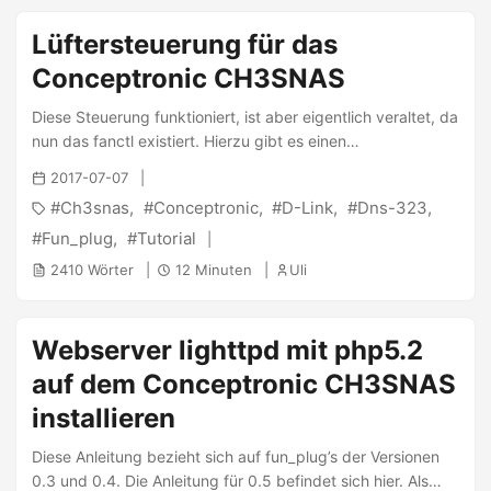
Google-Suche bereits herausfinden, dass es eine
Möglichkeit gibt,z.B. PHP-Bildergallerien mittels eines
Lüftersteuerung für das
nachgeladenen Webservers zu installieren oder einen SSH-
Conceptronic CH3SNAS
Server zu starten. Derzeit betreibe ich das NAS mit einer
zwei 500GB Festplatten von Seagate. ...
Diese Steuerung funktioniert, ist aber eigentlich veraltet, da
nun das fanctl existiert. Hierzu gibt es einen
entsprechenden Beitrag. Leider schaltet sich der interne
2017-07-07
Lüfter des CH3SNAS trotz des Energiemanagements der
Ch3snas
Conceptronic
D-Link
Dns-323
Festplatten nicht ab und läuft daher stetig leise vor sich hin.
Dieses “Feature” (“It’s not a Bug, it’s a Feature”) bringt
Fun_plug
Tutorial
mehrere Dinge mit sich. Zum einen habe ich dadurch eine
2410 Wörter
12 Minuten
Uli
stetige Lärmquelle in meinem Zimmer, die Nachts doch ein
wenig nerven kann. Zum anderen spart die Abschaltung
des Lüfters wieder einige Watt. Desweiteren wird so die
Webserver lighttpd mit php5.2
Lebensdauer des Lüfters deutlich erhöht. ...
auf dem Conceptronic CH3SNAS
installieren
Diese Anleitung bezieht sich auf fun_plug’s der Versionen
0.3 und 0.4. Die Anleitung für 0.5 befindet sich hier. Als