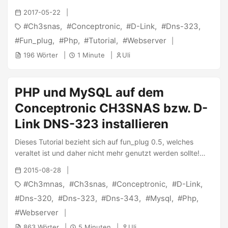
Fortsetzung meiner Artikelreihe zum CH3SNAS wird hier die
2017-05-22
Möglichkeit, einen Webserver mit PHP-Unterstützung zu
Ch3snas
Conceptronic
D-Link
Dns-323
installieren, beschrieben. Mit Hilfe des “fun_plugs” (Artikel)
kann der Webserver lighttpd mit PHP5.2 installiert werden,
Fun_plug
Php
Tutorial
Webserver
um zum Beispiel PHP-Bildergallerien oder CMS-Systeme zu
196 Wörter
1 Minute
Uli
betreiben. Dank des niedrigen Hauptspeicherverbrauchs
werden die 64MB Ram des CH3SNAS nicht
überstrapaziert. Übermäßige Leistung sollte man trotzdem
PHP und MySQL auf dem
nicht erwarten ;) ...
Conceptronic CH3SNAS bzw. D-
Link DNS-323 installieren
Dieses Tutorial bezieht sich auf fun_plug 0.5, welches
veraltet ist und daher nicht mehr genutzt werden sollte!
Dieses Tutorial ist daher ebenfalls veraltet! Bitte sehe hier
2015-08-28
nach den aktuellen Tutorials! Nach meinem Artikel über die
Ch3mnas
Ch3snas
Conceptronic
D-Link
Installation von PHP5.2 zusammen mit dem Webserver
lighttpd gehe ich nun einen Schritt weiter. Es geht konkret
Dns-320
Dns-323
Dns-343
Mysql
Php
um die Installation von MySQL5.1 inklusive PHP5.2
Webserver
zusammen mit dem Webserver lighttpd auf dem NAS. ...
863 Wörter
5 Minuten
Uli