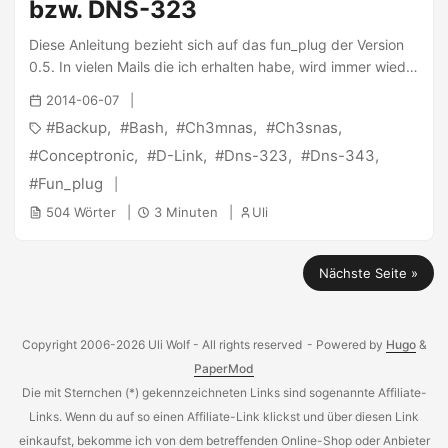
bzw. DNS-323
Lüfter läuft (von daher gibts dann wieder nicht viel zu
protokollieren :P). Ein Abhilfe für diese Probleme bietet das
Diese Anleitung bezieht sich auf das fun_plug der Version
NAS jedoch von Haus aus. Dank eines USB-Ports auf der
0.5. In vielen Mails die ich erhalten habe, wird immer wieder
Rückseite, der eigentlich für einen Drucker gedacht ist, ist
nach einer Backuplösung für das CH3SNAS gefragt. Ich
2014-06-07
es leicht mit einem USB-Speicher erweiterbar. Natürlich
habe auf meinen Servern ein einfaches Skript am laufen,
Backup
Bash
Ch3mnas
Ch3snas
liefert Conceptronic diese Möglichkeit nicht mit, jedoch
welches sich Backup2l schimpft und sehr gut für Text-
dank des fun_plug ist auch dieses Problem leicht zu
Dateien geeignet ist, da es hervorragende
Conceptronic
D-Link
Dns-323
Dns-343
beheben. ...
Komprimierungsmechanismen mitbringt. Für Fonz Fun_plug
Fun_plug
0.5 habe ich nun ein Paket geschnürt, welches eine
504 Wörter
3 Minuten
Uli
schnelle und einfache Installation dieses Skriptes bietet. ...
Nächste Seite »
Copyright 2006-2026 Uli Wolf - All rights reserved
- Powered by
Hugo
&
PaperMod
Die mit Sternchen (*) gekennzeichneten Links sind sogenannte Affiliate-
Links. Wenn du auf so einen Affiliate-Link klickst und über diesen Link
einkaufst, bekomme ich von dem betreffenden Online-Shop oder Anbieter