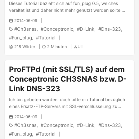
Dieses Tutorial bezieht sich auf fun_plug 0.5, welches
veraltet ist und daher nicht mehr genutzt werden sollte!
Dieses Tutorial ist daher ebenfalls veraltet! Bitte sehe hier
2014-06-09
nach den aktuellen Tutorials! Das neue fun_plug 0.5 von
Ch3snas
Conceptronic
D-Link
Dns-323
fonz bringt viele Neuerungen, unter anderem auch eine
neue Zeitsyncronisierung. Das alte Tutorial würde zwar
Fun_plug
Tutorial
weiter funktionieren, jedoch geht es nun deutlich leichter.
218 Wörter
2 Minuten
Uli
Zunächst muss das fun_plug 0.5 installiert werden. Nun
loggt man sich auf den NAS ein und aktiviert den
automatischen Zeitabgleich für die deutsche Zeitzone
ProFTPd (mit SSL/TLS) auf dem
indem man zunächst die Datei fun_plug.local kopiert und
Conceptronic CH3SNAS bzw. D-
die folgenden Zeilen dann einfügt: ...
Link DNS-323
Ich bin gebeten worden, doch bitte ein Tutorial bezüglich
eines Ersatz-FTP-Servers mit SSL-Verschlüsselung zu
verfassen. Diesem Wunsch komme ich gerne nach und
2014-06-09
zeige nun im folgenden, wie man ProFTPd einrichtet.
Ch3snas
Conceptronic
D-Link
Dns-323
Trotzdessen würde ich gerne drauf hinweisen, dass die
internen FTP-Server des CH3SNAS und DNS-323 bereits
Fun_plug
Tutorial