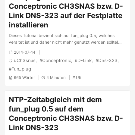
Conceptronic CH3SNAS bzw. D-
Link DNS-323 auf der Festplatte
installieren
Dieses Tutorial bezieht sich auf fun_plug 0.5, welches
veraltet ist und daher nicht mehr genutzt werden sollte!
Dieses Tutorial ist daher ebenfalls veraltet! Bitte sehe hier
2014-07-14
nach den aktuellen Tutorials! Diese Anleitung wurde auf
Ch3snas
Conceptronic
D-Link
Dns-323
den folgenden NAS getestet: Conceptronic CH3SNAS, D-
Link DNS-323, D-Link DNS-313 Tutorials zu anderen
Fun_plug
Geräten sind hier zu finden. Auf dem Conceptronic
665 Wörter
4 Minuten
Uli
CH3SNAS läuft ein kleines Linux, welches sich mittels einer
Datei namens fun_plug erweitern lässt. Diese Datei wird bei
jeden Start des NAS wieder aufgerufen und kann so
NTP-Zeitabgleich mit dem
zusätzliche Aufgaben erfüllen. Beispielsweise kann man so
fun_plug 0.5 auf dem
Dateien kopieren und Programme wie Webserver, SSH-
Server und Rsync (für Backups) aufrufen. ...
Conceptronic CH3SNAS bzw. D-
Link DNS-323