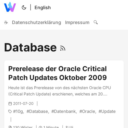
|
English
☕
Datenschutzerklärung
Impressum
🔍
Database
Prerelease der Oracle Critical
Patch Updates Oktober 2009
Heute ist das Prerelease von des nächsten Oracle CPU
(Critical Patch Update) erschienen, welches am 20.
Oktober final veröffentlicht werden soll. Die Schwachstellen
2011-07-20
wurden nach dem CVSS 2.0 bewertet und ihr höchster
10g
Database
Datenbank
Oracle
Update
Wert für Oracle Database ist 10,0 für Windows Versionen
und 7,5 für alle anderen Plattformen. Das Update beinhaltet
Fixes für 16 Schwachstellen in Oracle Database
130 Wörter
1 Minute
Uli