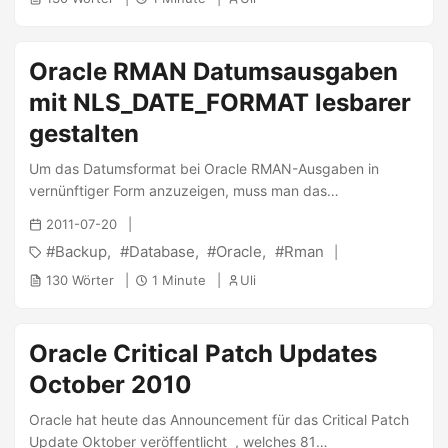
geschlossen. Davon sind 6 von entfernten Rechnern ohne
Authentifizierung auszunutzen, benötigen also keinen
gültigen Nutzerzugang. Einer der Fixes ist für Client-
Oracle RMAN Datumsausgaben
Installationen bei denen keinen Datenbank installiert wurde.
mit NLS_DATE_FORMAT lesbarer
...
gestalten
Um das Datumsformat bei Oracle RMAN-Ausgaben in
vernünftiger Form anzuzeigen, muss man das
NLS_DATE_FORMAT anpassen. Eine Ausgabe vorher: 1 2 3
2011-07-20
4 5 BS Key Type LV Size Device Type Elapsed Time
Backup
Database
Oracle
Rman
Completion Time ------- ---- -- ---------- ----------- --------
---- --------------- 107901 Full 1.72G SBT_TAPE 00:00:55
130 Wörter
1 Minute
Uli
**21-FEB-11** [...] Und dann setzt man das
NLS_DATE_FORMAT um: 1 export
NLS_DATE_FORMAT='DD-Mon-YYYY HH24:MI:SS' Die
Oracle Critical Patch Updates
Ausgabe nachher: 1 2 3 4 5 BS Key Type LV Size Device
October 2010
Type Elapsed Time Completion Time ------- ---- -- ---------
- ----------- ------------ -------------------- 107901 Full
Oracle hat heute das Announcement für das Critical Patch
1.72G SBT_TAPE 00:00:55 <strong>21-Feb-2011
Update Oktober veröffentlicht , welches 81