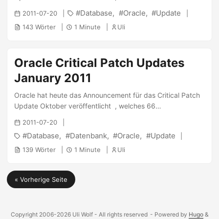
23:38:13</strong> [...] Manchmal kommen dabei dann
Sicherheitslücken in verschiedenen Oracle Produkten
Database
Oracle
Update
2011-07-20
auch noch unbrauchbare Angaben raus, dann braucht man
behebt. Das Veröffentlichungsdatum ist der 12.10.2010.
noch die NLS_LANG. ...
143 Wörter
1 Minute
Uli
Von Oracle Database sind konkret die folgenden Versionen
betroffen: ...
Oracle Critical Patch Updates
January 2011
Oracle hat heute das Announcement für das Critical Patch
Update Oktober veröffentlicht , welches 66
Sicherheitslücken in verschiedenen Oracle Produkten
2011-07-20
behebt. Das Veröffentlichungsdatum ist der 18.01.2011. Von
Database
Datenbank
Oracle
Update
Oracle Database sind konkret die folgenden Versionen
betroffen: ...
139 Wörter
1 Minute
Uli
« Vorherige Seite
Copyright 2006-2026 Uli Wolf - All rights reserved
- Powered by
Hugo
&