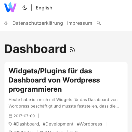
|
English
☕
Datenschutzerklärung
Impressum
🔍
Dashboard
Widgets/Plugins für das
Dashboard von Wordpress
programmieren
Heute habe ich mich mit Widgets für das Dashboard von
Wordpress beschäftigt und musste feststellen, dass die
Doku dazu mehr als dürftig ist mittlerweile einigermaßen
2017-07-09
gut ist: Codex Dashboard API . Damit nicht noch mehr
Dashboard
Development
Wordpress
Leute unwissend sterben, habe ich mich entschlossen ein
kurzes Tutorial zu schreiben… ...