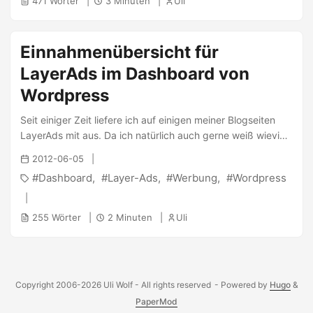
471 Wörter
3 Minuten
Uli
Einnahmenübersicht für
LayerAds im Dashboard von
Wordpress
Seit einiger Zeit liefere ich auf einigen meiner Blogseiten
LayerAds mit aus. Da ich natürlich auch gerne weiß wieviel
ich verdiene, muss ich mich jedes Mal für eine Übersicht bei
2012-06-05
LayerAds einloggen, was ich als nervig empfinde.
Dashboard
Layer-Ads
Werbung
Wordpress
Praktischer wäre es ja, wenn man eine grobe Übersicht im
Dashboard von Wordpress integrieren könnte. Natürlich
hats mich heute direkt gereizt und ich konnte nicht umhin,
255 Wörter
2 Minuten
Uli
ein Plugin dafür zu basteln ;) Dabei musste ich mich erstmal
damit beschäftigen wie man das Dashboard von
Wordpress überhaupt ansprechen kann. Es ist eigentlich
relativ einfach, wenn es dokumentiert wäre… ...
Copyright 2006-2026 Uli Wolf - All rights reserved
- Powered by
Hugo
&
PaperMod